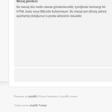
Mesaj gövdesi:
Bu mesaj düz metin olarak gönderilecektir, içeriğinde herhangi bir
HTML kodu veya BBcode kullanmayın. Bu mesaj için dönüş adresi
ayarlamış olduğunuz e-posta adresiniz olacaktır.
Powered by
phpBB
® Forum Software © phpBB Limited
Türkçe çeviri:
phpBB Türkiye