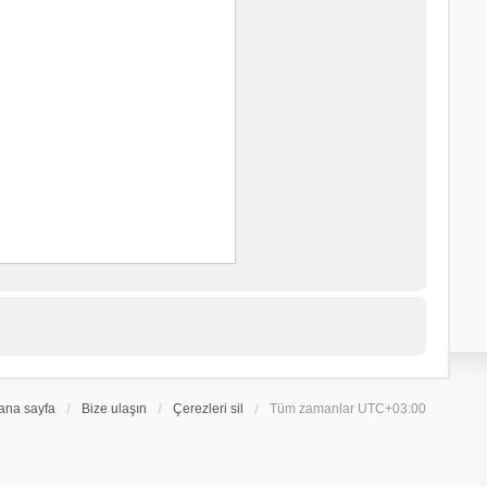
ana sayfa
Bize ulaşın
Çerezleri sil
Tüm zamanlar
UTC+03:00