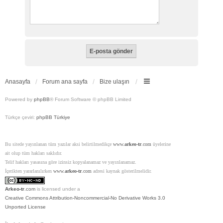
Anasayfa
Forum ana sayfa
Bize ulaşın
Powered by
phpBB
® Forum Software © phpBB Limited
Türkçe çeviri:
phpBB Türkiye
Bu sitede yayınlanan tüm yazılar aksi belirtilmedikçe
www.
arkeo-tr
.com
üyelerine
ait olup tüm hakları saklıdır.
Telif hakları yasasına göre izinsiz kopyalanamaz ve yayınlanamaz.
İçerikten yararlanılırken
www.
arkeo-tr
.com
adresi kaynak gösterilmelidir.
Arkeo-tr
.com
is licensed under a
Creative Commons Attribution-Noncommercial-No Derivative Works 3.0
Unported License