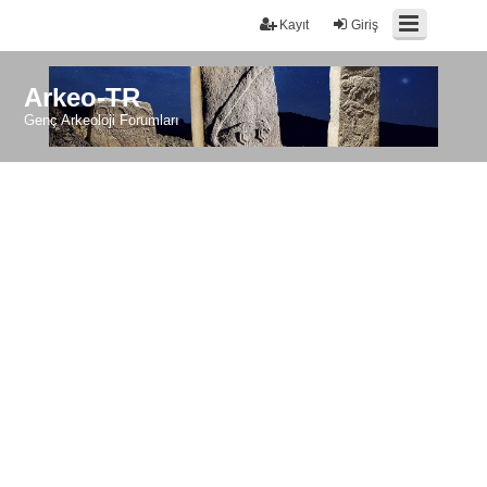
Kayıt
Giriş
Arkeo-TR
Genç Arkeoloji Forumları