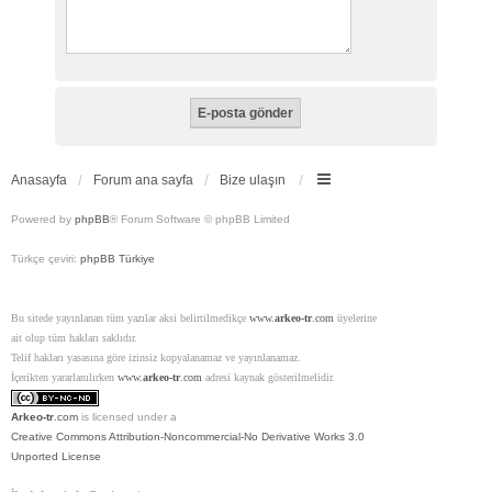
Anasayfa
Forum ana sayfa
Bize ulaşın
Powered by
phpBB
® Forum Software © phpBB Limited
Türkçe çeviri:
phpBB Türkiye
Bu sitede yayınlanan tüm yazılar aksi belirtilmedikçe
www.
arkeo-tr
.com
üyelerine
ait olup tüm hakları saklıdır.
Telif hakları yasasına göre izinsiz kopyalanamaz ve yayınlanamaz.
İçerikten yararlanılırken
www.
arkeo-tr
.com
adresi kaynak gösterilmelidir.
Arkeo-tr
.com
is licensed under a
Creative Commons Attribution-Noncommercial-No Derivative Works 3.0
Unported License