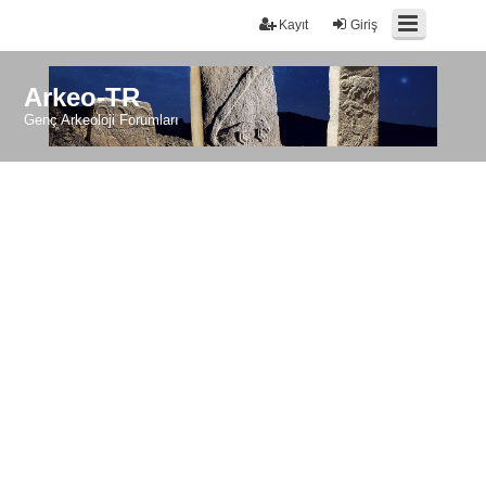
Kayıt
Giriş
Arkeo-TR
Genç Arkeoloji Forumları