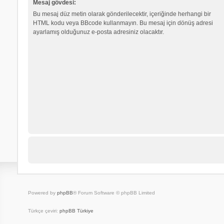
Mesaj gövdesi:
Bu mesaj düz metin olarak gönderilecektir, içeriğinde herhangi bir
HTML kodu veya BBcode kullanmayın. Bu mesaj için dönüş adresi
ayarlamış olduğunuz e-posta adresiniz olacaktır.
Powered by
phpBB
® Forum Software © phpBB Limited
Türkçe çeviri:
phpBB Türkiye