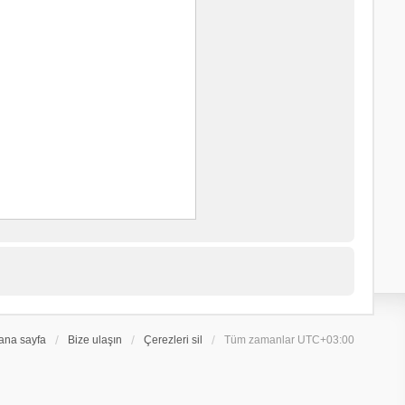
ana sayfa
Bize ulaşın
Çerezleri sil
Tüm zamanlar
UTC+03:00