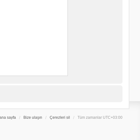
ana sayfa
Bize ulaşın
Çerezleri sil
Tüm zamanlar
UTC+03:00