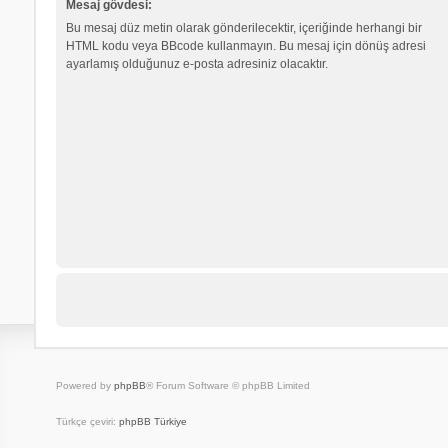
Mesaj gövdesi:
Bu mesaj düz metin olarak gönderilecektir, içeriğinde herhangi bir
HTML kodu veya BBcode kullanmayın. Bu mesaj için dönüş adresi
ayarlamış olduğunuz e-posta adresiniz olacaktır.
Powered by
phpBB
® Forum Software © phpBB Limited
Türkçe çeviri:
phpBB Türkiye