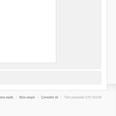
ana sayfa
Bize ulaşın
Çerezleri sil
Tüm zamanlar
UTC+03:00