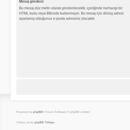
Mesaj gövdesi:
Bu mesaj düz metin olarak gönderilecektir, içeriğinde herhangi bir
HTML kodu veya BBcode kullanmayın. Bu mesaj için dönüş adresi
ayarlamış olduğunuz e-posta adresiniz olacaktır.
Powered by
phpBB
® Forum Software © phpBB Limited
Türkçe çeviri:
phpBB Türkiye