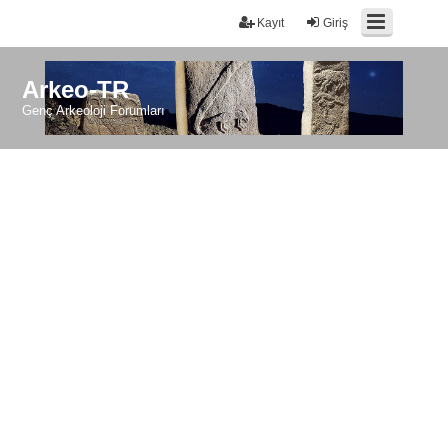
Kayıt
Giriş
Arkeo-TR
Genç Arkeoloji Forumları