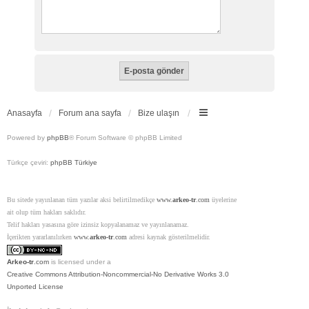
Anasayfa
Forum ana sayfa
Bize ulaşın
Powered by
phpBB
® Forum Software © phpBB Limited
Türkçe çeviri:
phpBB Türkiye
Bu sitede yayınlanan tüm yazılar aksi belirtilmedikçe
www.
arkeo-tr
.com
üyelerine
ait olup tüm hakları saklıdır.
Telif hakları yasasına göre izinsiz kopyalanamaz ve yayınlanamaz.
İçerikten yararlanılırken
www.
arkeo-tr
.com
adresi kaynak gösterilmelidir.
Arkeo-tr
.com
is licensed under a
Creative Commons Attribution-Noncommercial-No Derivative Works 3.0
Unported License