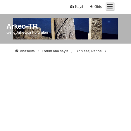
Kayıt
Giriş
Arkeo-TR
Genç Arkeoloji Forumları
Anasayfa
Forum ana sayfa
Bir Mesaj Panosu Yöneticisi ile iletişime geçin