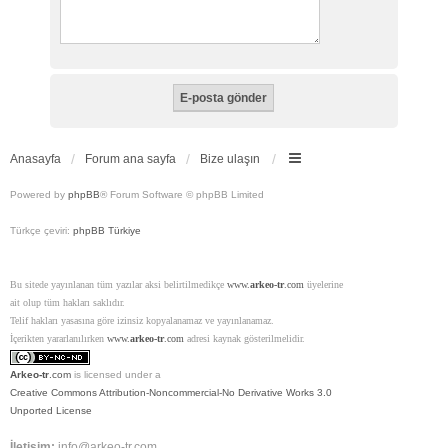
Anasayfa
Forum ana sayfa
Bize ulaşın
Powered by
phpBB
® Forum Software © phpBB Limited
Türkçe çeviri:
phpBB Türkiye
Bu sitede yayınlanan tüm yazılar aksi belirtilmedikçe
www.
arkeo-tr
.com
üyelerine
ait olup tüm hakları saklıdır.
Telif hakları yasasına göre izinsiz kopyalanamaz ve yayınlanamaz.
İçerikten yararlanılırken
www.
arkeo-tr
.com
adresi kaynak gösterilmelidir.
Arkeo-tr
.com
is licensed under a
Creative Commons Attribution-Noncommercial-No Derivative Works 3.0
Unported License
İletişim:
info@arkeo-tr.com