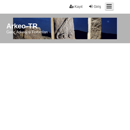
Kayıt
Giriş
Arkeo-TR
Genç Arkeoloji Forumları