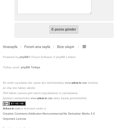
Anasayfa
Forum ana sayfa
Bize ulaşın
Powered by
phpBB
® Forum Software © phpBB Limited
Türkçe çeviri:
phpBB Türkiye
Bu sitede yayınlanan tüm yazılar aksi belirtilmedikçe
www.
arkeo-tr
.com
üyelerine
ait olup tüm hakları saklıdır.
Telif hakları yasasına göre izinsiz kopyalanamaz ve yayınlanamaz.
İçerikten yararlanılırken
www.
arkeo-tr
.com
adresi kaynak gösterilmelidir.
Arkeo-tr
.com
is licensed under a
Creative Commons Attribution-Noncommercial-No Derivative Works 3.0
Unported License