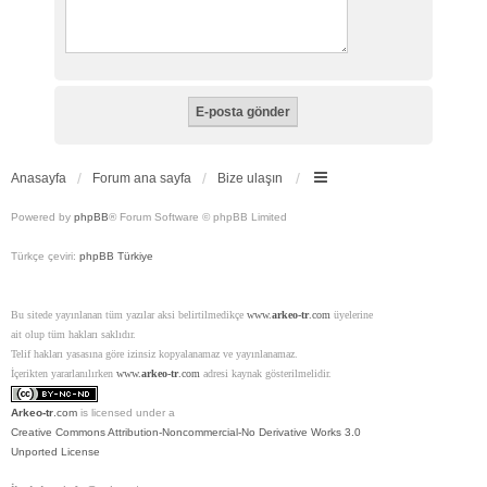
Anasayfa
Forum ana sayfa
Bize ulaşın
Powered by
phpBB
® Forum Software © phpBB Limited
Türkçe çeviri:
phpBB Türkiye
Bu sitede yayınlanan tüm yazılar aksi belirtilmedikçe
www.
arkeo-tr
.com
üyelerine
ait olup tüm hakları saklıdır.
Telif hakları yasasına göre izinsiz kopyalanamaz ve yayınlanamaz.
İçerikten yararlanılırken
www.
arkeo-tr
.com
adresi kaynak gösterilmelidir.
Arkeo-tr
.com
is licensed under a
Creative Commons Attribution-Noncommercial-No Derivative Works 3.0
Unported License