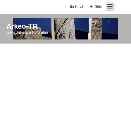
Kayıt
Giriş
Arkeo-TR
Genç Arkeoloji Forumları