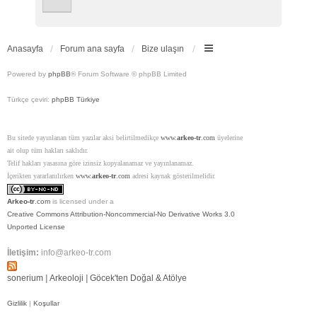
Anasayfa
Forum ana sayfa
Bize ulaşın
Powered by
phpBB
® Forum Software © phpBB Limited
Türkçe çeviri:
phpBB Türkiye
Bu sitede yayınlanan tüm yazılar aksi belirtilmedikçe
www.
arkeo-tr
.com
üyelerine
ait olup tüm hakları saklıdır.
Telif hakları yasasına göre izinsiz kopyalanamaz ve yayınlanamaz.
İçerikten yararlanılırken
www.
arkeo-tr
.com
adresi kaynak gösterilmelidir.
Arkeo-tr
.com
is licensed under a
Creative Commons Attribution-Noncommercial-No Derivative Works 3.0
Unported License
İletişim:
info@arkeo-tr.com
sonerium
|
Arkeoloji
|
Göcek'ten Doğal & Atölye
Gizlilik
|
Koşullar