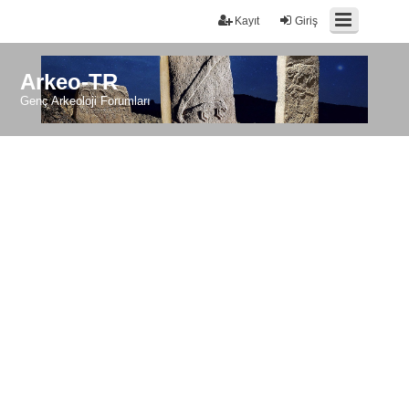
Kayıt
Giriş
Arkeo-TR
Genç Arkeoloji Forumları