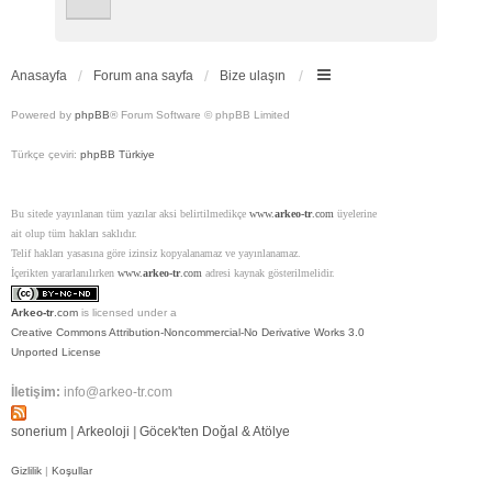
Anasayfa
Forum ana sayfa
Bize ulaşın
Powered by
phpBB
® Forum Software © phpBB Limited
Türkçe çeviri:
phpBB Türkiye
Bu sitede yayınlanan tüm yazılar aksi belirtilmedikçe
www.
arkeo-tr
.com
üyelerine
ait olup tüm hakları saklıdır.
Telif hakları yasasına göre izinsiz kopyalanamaz ve yayınlanamaz.
İçerikten yararlanılırken
www.
arkeo-tr
.com
adresi kaynak gösterilmelidir.
Arkeo-tr
.com
is licensed under a
Creative Commons Attribution-Noncommercial-No Derivative Works 3.0
Unported License
İletişim:
info@arkeo-tr.com
sonerium
|
Arkeoloji
|
Göcek'ten Doğal & Atölye
Gizlilik
|
Koşullar