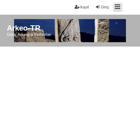
Kayıt
Giriş
Arkeo-TR
Genç Arkeoloji Forumları