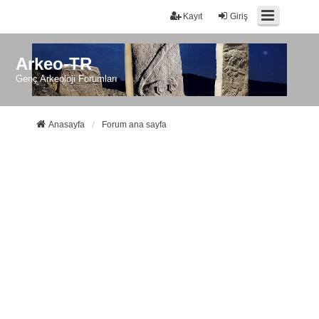
Kayıt
Giriş
Arkeo-TR
Genç Arkeoloji Forumları
Anasayfa
Forum ana sayfa