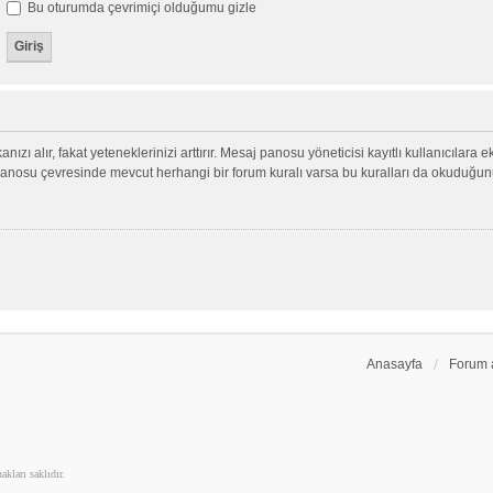
Bu oturumda çevrimiçi olduğumu gizle
nızı alır, fakat yeteneklerinizi arttırır. Mesaj panosu yöneticisi kayıtlı kullanıcılara 
aj panosu çevresinde mevcut herhangi bir forum kuralı varsa bu kuralları da okuduğu
Anasayfa
Forum 
kları saklıdır.