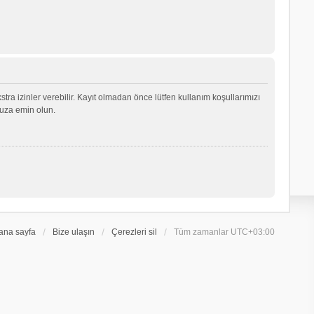
ekstra izinler verebilir. Kayıt olmadan önce lütfen kullanım koşullarımızı
nuza emin olun.
ana sayfa
Bize ulaşın
Çerezleri sil
Tüm zamanlar
UTC+03:00