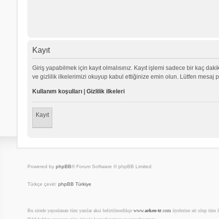
Kayıt
Giriş yapabilmek için kayıt olmalısınız. Kayıt işlemi sadece bir kaç dakika
ve gizlilik ilkelerimizi okuyup kabul ettiğinize emin olun. Lütfen mes
Kullanım koşulları
|
Gizlilik ilkeleri
Kayıt
Powered by
phpBB
® Forum Software © phpBB Limited
Türkçe çeviri:
phpBB Türkiye
Bu sitede yayınlanan tüm yazılar aksi belirtilmedikçe
www.
arkeo-tr
.com
üyelerine ait olup tüm ha