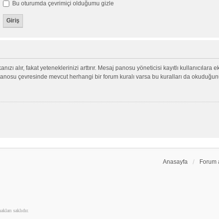
Bu oturumda çevrimiçi olduğumu gizle
nızı alır, fakat yeteneklerinizi arttırır. Mesaj panosu yöneticisi kayıtlı kullanıcılara 
aj panosu çevresinde mevcut herhangi bir forum kuralı varsa bu kuralları da okuduğu
Anasayfa
Forum 
kları saklıdır.