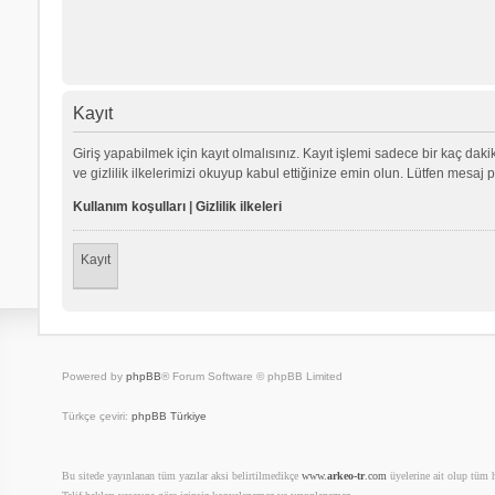
Kayıt
Giriş yapabilmek için kayıt olmalısınız. Kayıt işlemi sadece bir kaç dakika
ve gizlilik ilkelerimizi okuyup kabul ettiğinize emin olun. Lütfen mes
Kullanım koşulları
|
Gizlilik ilkeleri
Kayıt
Powered by
phpBB
® Forum Software © phpBB Limited
Türkçe çeviri:
phpBB Türkiye
Bu sitede yayınlanan tüm yazılar aksi belirtilmedikçe
www.
arkeo-tr
.com
üyelerine ait olup tüm ha