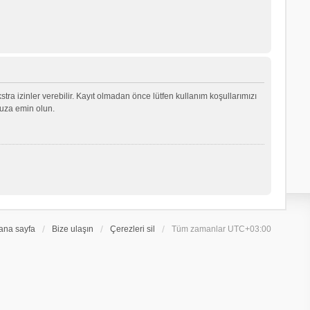
ekstra izinler verebilir. Kayıt olmadan önce lütfen kullanım koşullarımızı
nuza emin olun.
ana sayfa
Bize ulaşın
Çerezleri sil
Tüm zamanlar
UTC+03:00