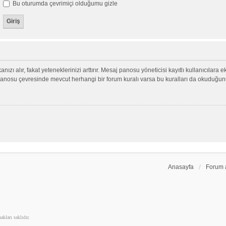
Bu oturumda çevrimiçi olduğumu gizle
nızı alır, fakat yeteneklerinizi arttırır. Mesaj panosu yöneticisi kayıtlı kullanıcılara 
aj panosu çevresinde mevcut herhangi bir forum kuralı varsa bu kuralları da okuduğu
Anasayfa
Forum 
kları saklıdır.