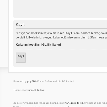
Kayıt
Giriş yapabilmek için kayıt olmalısınız. Kayıt işlemi sadece bir kaç dakika
ve gizlilik ilkelerimizi okuyup kabul ettiğinize emin olun. Lütfen mes
Kullanım koşulları
|
Gizlilik ilkeleri
Kayıt
Powered by
phpBB
® Forum Software © phpBB Limited
Türkçe çeviri:
phpBB Türkiye
Bu sitede yayınlanan tüm yazılar aksi belirtilmedikçe
www.
arkeo-tr
.com
üyelerine ait olup tüm ha