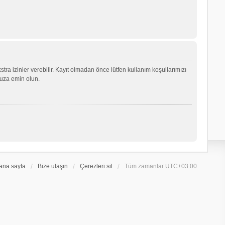
ekstra izinler verebilir. Kayıt olmadan önce lütfen kullanım koşullarımızı
nuza emin olun.
ana sayfa
Bize ulaşın
Çerezleri sil
Tüm zamanlar
UTC+03:00