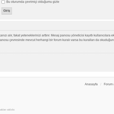
Bu oturumda çevrimiçi olduğumu gizle
nızı alır, fakat yeteneklerinizi arttırır. Mesaj panosu yöneticisi kayıtlı kullanıcılara 
aj panosu çevresinde mevcut herhangi bir forum kuralı varsa bu kuralları da okuduğu
Anasayfa
Forum 
kları saklıdır.