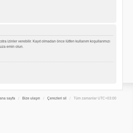
ekstra izinler verebilir. Kayıt olmadan önce lütfen kullanım koşullarımızı
nuza emin olun.
ana sayfa
Bize ulaşın
Çerezleri sil
Tüm zamanlar
UTC+03:00