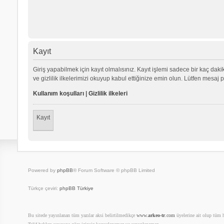
Kayıt
Giriş yapabilmek için kayıt olmalısınız. Kayıt işlemi sadece bir kaç dakika
ve gizlilik ilkelerimizi okuyup kabul ettiğinize emin olun. Lütfen mes
Kullanım koşulları
|
Gizlilik ilkeleri
Kayıt
Powered by
phpBB
® Forum Software © phpBB Limited
Türkçe çeviri:
phpBB Türkiye
Bu sitede yayınlanan tüm yazılar aksi belirtilmedikçe
www.
arkeo-tr
.com
üyelerine ait olup tüm ha