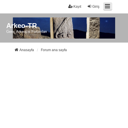
Kayıt
Giriş
Arkeo-TR
Genç Arkeoloji Forumları
Anasayfa
Forum ana sayfa