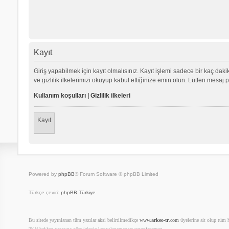
Kayıt
Giriş yapabilmek için kayıt olmalısınız. Kayıt işlemi sadece bir kaç dakika
ve gizlilik ilkelerimizi okuyup kabul ettiğinize emin olun. Lütfen mes
Kullanım koşulları
|
Gizlilik ilkeleri
Kayıt
Powered by
phpBB
® Forum Software © phpBB Limited
Türkçe çeviri:
phpBB Türkiye
Bu sitede yayınlanan tüm yazılar aksi belirtilmedikçe
www.
arkeo-tr
.com
üyelerine ait olup tüm ha