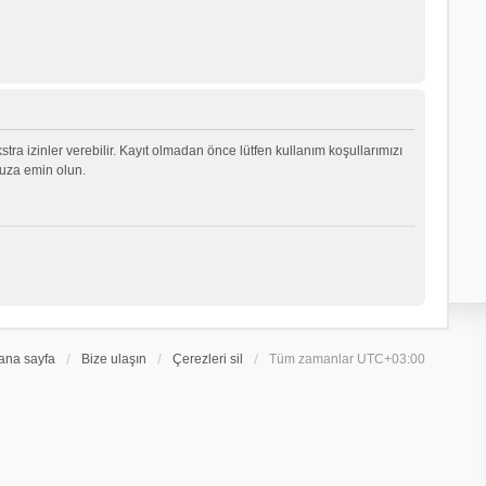
ekstra izinler verebilir. Kayıt olmadan önce lütfen kullanım koşullarımızı
nuza emin olun.
ana sayfa
Bize ulaşın
Çerezleri sil
Tüm zamanlar
UTC+03:00