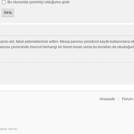
Bu oturumda çevrimiçi olduğumu gizle
nızı alır, fakat yeteneklerinizi arttırır. Mesaj panosu yöneticisi kayıtlı kullanıcılara 
aj panosu çevresinde mevcut herhangi bir forum kuralı varsa bu kuralları da okuduğu
Anasayfa
Forum 
kları saklıdır.