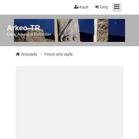
Kayıt
Giriş
Arkeo-TR
Genç Arkeoloji Forumları
Anasayfa
Forum ana sayfa