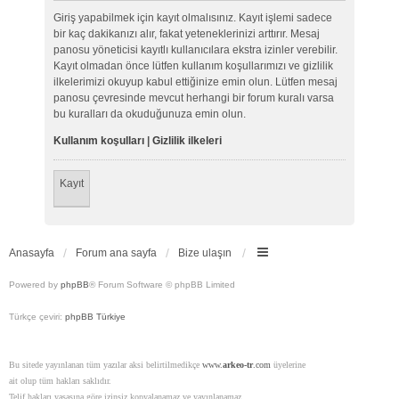
Giriş yapabilmek için kayıt olmalısınız. Kayıt işlemi sadece
bir kaç dakikanızı alır, fakat yeteneklerinizi arttırır. Mesaj
panosu yöneticisi kayıtlı kullanıcılara ekstra izinler verebilir.
Kayıt olmadan önce lütfen kullanım koşullarımızı ve gizlilik
ilkelerimizi okuyup kabul ettiğinize emin olun. Lütfen mesaj
panosu çevresinde mevcut herhangi bir forum kuralı varsa
bu kuralları da okuduğunuza emin olun.
Kullanım koşulları
|
Gizlilik ilkeleri
Kayıt
Anasayfa
Forum ana sayfa
Bize ulaşın
Powered by
phpBB
® Forum Software © phpBB Limited
Türkçe çeviri:
phpBB Türkiye
Bu sitede yayınlanan tüm yazılar aksi belirtilmedikçe
www.
arkeo-tr
.com
üyelerine
ait olup tüm hakları saklıdır.
Telif hakları yasasına göre izinsiz kopyalanamaz ve yayınlanamaz.