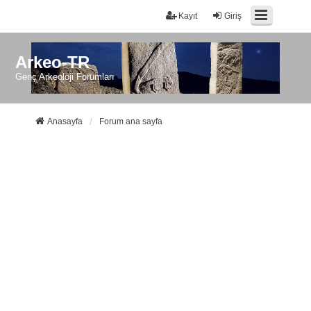
Kayıt
Giriş
Arkeo-TR
Genç Arkeoloji Forumları
Anasayfa
Forum ana sayfa