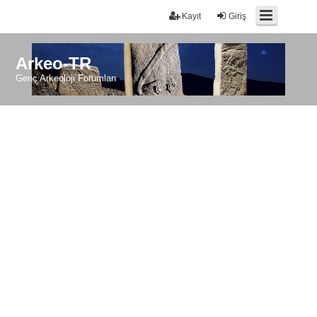
Kayıt
Giriş
Arkeo-TR
Genç Arkeoloji Forumları