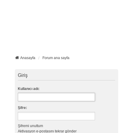
Anasayfa
Forum ana sayfa
Giriş
Kullanıcı adı:
Şifre:
Şifremi unuttum
Aktivasyon e-postasını tekrar gönder