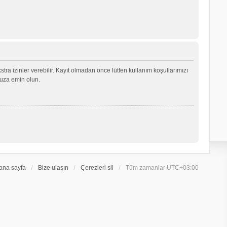
ekstra izinler verebilir. Kayıt olmadan önce lütfen kullanım koşullarımızı
nuza emin olun.
ana sayfa
Bize ulaşın
Çerezleri sil
Tüm zamanlar
UTC+03:00