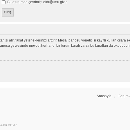
Bu oturumda çevrimiçi olduğumu gizle
nızı alır, fakat yeteneklerinizi arttırır. Mesaj panosu yöneticisi kayıtlı kullanıcılara 
aj panosu çevresinde mevcut herhangi bir forum kuralı varsa bu kuralları da okuduğu
Anasayfa
Forum 
kları saklıdır.