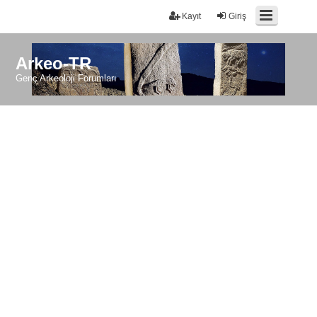
Kayıt
Giriş
Arkeo-TR
Genç Arkeoloji Forumları