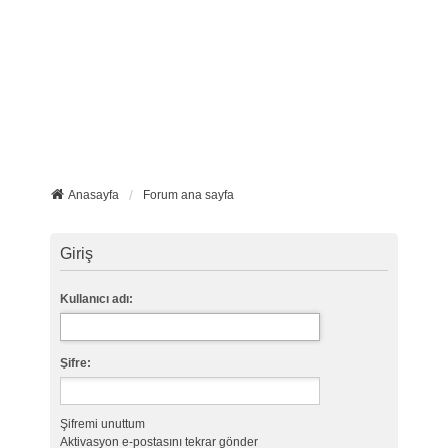
Anasayfa
Forum ana sayfa
Giriş
Kullanıcı adı:
Şifre:
Şifremi unuttum
Aktivasyon e-postasını tekrar gönder