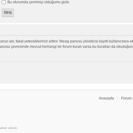
Bu oturumda çevrimiçi olduğumu gizle
nızı alır, fakat yeteneklerinizi arttırır. Mesaj panosu yöneticisi kayıtlı kullanıcılara 
aj panosu çevresinde mevcut herhangi bir forum kuralı varsa bu kuralları da okuduğu
Anasayfa
Forum 
kları saklıdır.