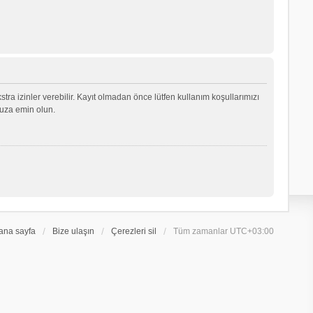
ekstra izinler verebilir. Kayıt olmadan önce lütfen kullanım koşullarımızı
nuza emin olun.
ana sayfa
Bize ulaşın
Çerezleri sil
Tüm zamanlar
UTC+03:00