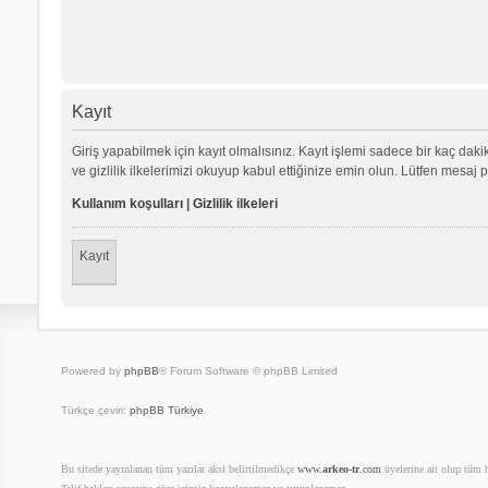
Kayıt
Giriş yapabilmek için kayıt olmalısınız. Kayıt işlemi sadece bir kaç dakika
ve gizlilik ilkelerimizi okuyup kabul ettiğinize emin olun. Lütfen mes
Kullanım koşulları
|
Gizlilik ilkeleri
Kayıt
Powered by
phpBB
® Forum Software © phpBB Limited
Türkçe çeviri:
phpBB Türkiye
Bu sitede yayınlanan tüm yazılar aksi belirtilmedikçe
www.
arkeo-tr
.com
üyelerine ait olup tüm ha