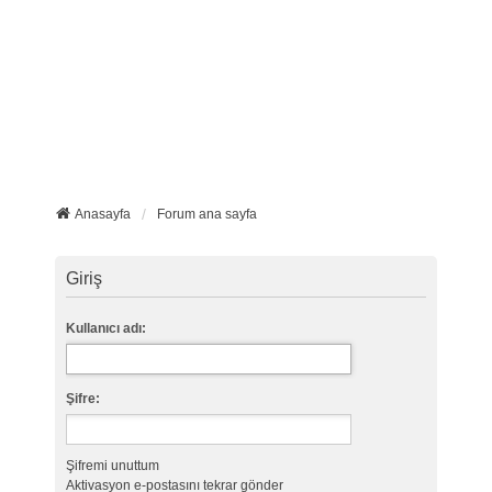
Anasayfa
Forum ana sayfa
Giriş
Kullanıcı adı:
Şifre:
Şifremi unuttum
Aktivasyon e-postasını tekrar gönder