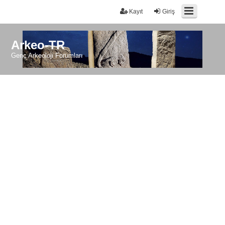
Kayıt
Giriş
Arkeo-TR
Genç Arkeoloji Forumları