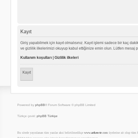
Kayıt
Giriş yapabilmek için kayıt olmalısınız. Kayıt işlemi sadece bir kaç dakika
ve gizlilik ilkelerimizi okuyup kabul ettiğinize emin olun. Lütfen mes
Kullanım koşulları
|
Gizlilik ilkeleri
Kayıt
Powered by
phpBB
® Forum Software © phpBB Limited
Türkçe çeviri:
phpBB Türkiye
Bu sitede yayınlanan tüm yazılar aksi belirtilmedikçe
www.
arkeo-tr
.com
üyelerine ait olup tüm ha