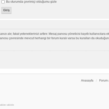
Bu oturumda çevrimiçi olduğumu gizle
nızı alır, fakat yeteneklerinizi arttırır. Mesaj panosu yöneticisi kayıtlı kullanıcılara 
aj panosu çevresinde mevcut herhangi bir forum kuralı varsa bu kuralları da okuduğu
Anasayfa
Forum 
kları saklıdır.