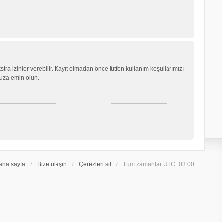
ekstra izinler verebilir. Kayıt olmadan önce lütfen kullanım koşullarımızı
nuza emin olun.
ana sayfa
Bize ulaşın
Çerezleri sil
Tüm zamanlar
UTC+03:00