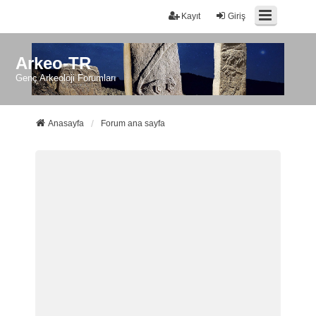
Kayıt
Giriş
Arkeo-TR
Genç Arkeoloji Forumları
Anasayfa
Forum ana sayfa