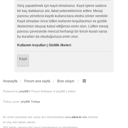
Giriş yapabilmek için kayıt olmalısınız. Kayıt işlemi sadece
bir kaç dakikanızı alır, fakat yeteneklerinizi arttırır. Mesaj
panosu yöneticisi kayıtlı kullanıcılara ekstra izinler verebilir.
Kayıt olmadan önce lütfen kullanım koşullarımızı ve gizlilik
ilkelerimizi okuyup kabul ettiğinize emin olun. Lütfen mesaj
panosu çevresinde mevcut herhangi bir forum kuralı varsa
bu kuralları da okuduğunuza emin olun.
Kullanım koşulları
|
Gizlilik ilkeleri
Kayıt
Anasayfa
Forum ana sayfa
Bize ulaşın
Powered by
phpBB
® Forum Software © phpBB Limited
Türkçe çeviri:
phpBB Türkiye
Bu sitede yayınlanan tüm yazılar aksi belirtilmedikçe
www.
arkeo-tr
.com
üyelerine
ait olup tüm hakları saklıdır.
Telif hakları yasasına göre izinsiz kopyalanamaz ve yayınlanamaz.