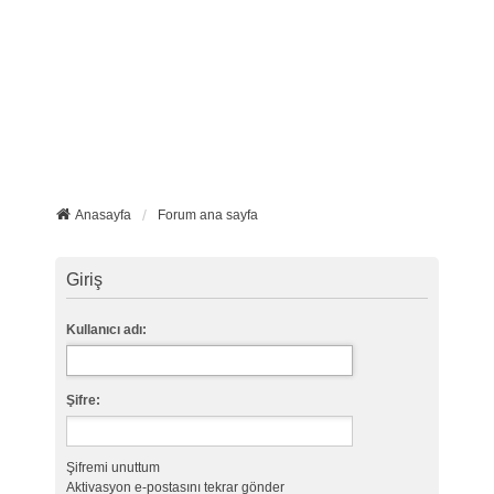
Anasayfa
Forum ana sayfa
Giriş
Kullanıcı adı:
Şifre:
Şifremi unuttum
Aktivasyon e-postasını tekrar gönder