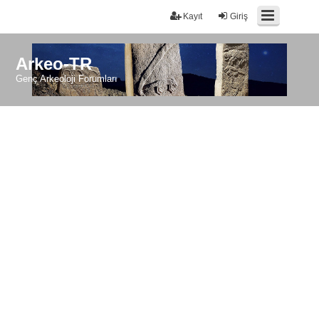
Kayıt
Giriş
Arkeo-TR
Genç Arkeoloji Forumları