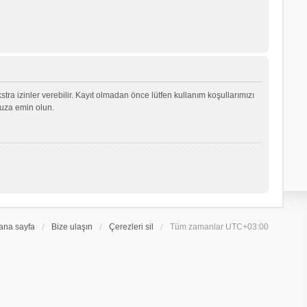
ekstra izinler verebilir. Kayıt olmadan önce lütfen kullanım koşullarımızı
nuza emin olun.
ana sayfa
Bize ulaşın
Çerezleri sil
Tüm zamanlar
UTC+03:00