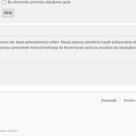
Bu oturumda çevrimiçi olduğumu gizle
nızı alır, fakat yeteneklerinizi arttırır. Mesaj panosu yöneticisi kayıtlı kullanıcılara 
aj panosu çevresinde mevcut herhangi bir forum kuralı varsa bu kuralları da okuduğu
Anasayfa
Forum 
kları saklıdır.