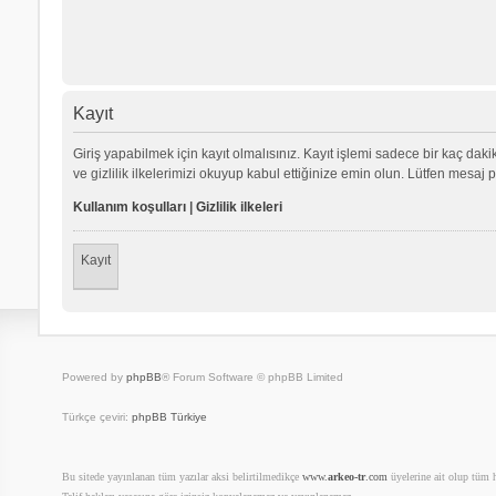
Kayıt
Giriş yapabilmek için kayıt olmalısınız. Kayıt işlemi sadece bir kaç dakika
ve gizlilik ilkelerimizi okuyup kabul ettiğinize emin olun. Lütfen mes
Kullanım koşulları
|
Gizlilik ilkeleri
Kayıt
Powered by
phpBB
® Forum Software © phpBB Limited
Türkçe çeviri:
phpBB Türkiye
Bu sitede yayınlanan tüm yazılar aksi belirtilmedikçe
www.
arkeo-tr
.com
üyelerine ait olup tüm ha