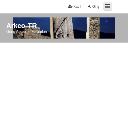
Kayıt
Giriş
Arkeo-TR
Genç Arkeoloji Forumları