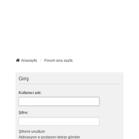
Anasayfa
Forum ana sayfa
Giriş
Kullanıcı adı:
Şifre:
Şifremi unuttum
Aktivasyon e-postasını tekrar gönder