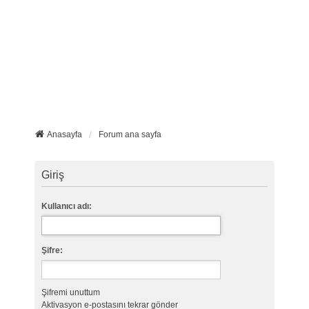
Anasayfa
Forum ana sayfa
Giriş
Kullanıcı adı:
Şifre:
Şifremi unuttum
Aktivasyon e-postasını tekrar gönder