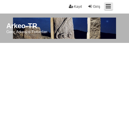
Kayıt
Giriş
Arkeo-TR
Genç Arkeoloji Forumları