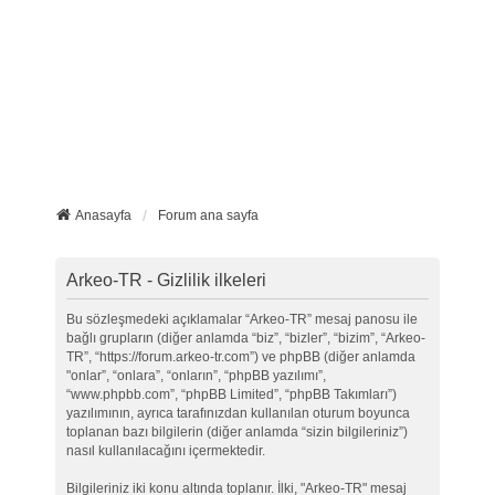
Anasayfa
Forum ana sayfa
Arkeo-TR - Gizlilik ilkeleri
Bu sözleşmedeki açıklamalar “Arkeo-TR” mesaj panosu ile
bağlı grupların (diğer anlamda “biz”, “bizler”, “bizim”, “Arkeo-
TR”, “https://forum.arkeo-tr.com”) ve phpBB (diğer anlamda
"onlar”, “onlara”, “onların”, “phpBB yazılımı”,
“www.phpbb.com”, “phpBB Limited”, “phpBB Takımları”)
yazılımının, ayrıca tarafınızdan kullanılan oturum boyunca
toplanan bazı bilgilerin (diğer anlamda “sizin bilgileriniz”)
nasıl kullanılacağını içermektedir.
Bilgileriniz iki konu altında toplanır. İlki, "Arkeo-TR" mesaj