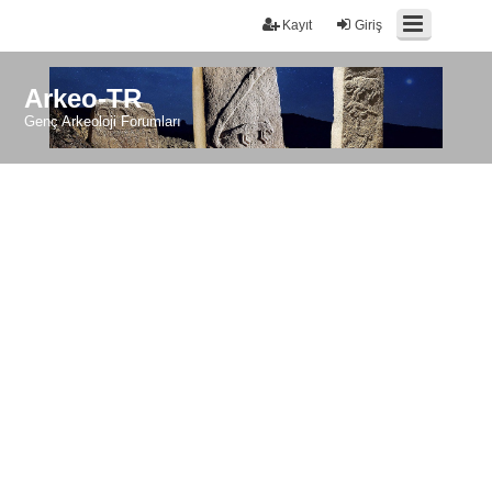
Kayıt
Giriş
Arkeo-TR
Genç Arkeoloji Forumları