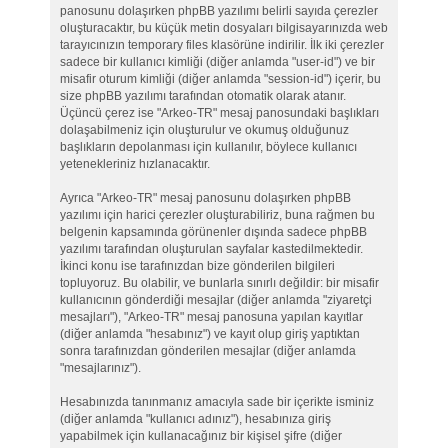
panosunu dolaşırken phpBB yazılımı belirli sayıda çerezler
oluşturacaktır, bu küçük metin dosyaları bilgisayarınızda web
tarayıcınızın temporary files klasörüne indirilir. İlk iki çerezler
sadece bir kullanıcı kimliği (diğer anlamda "user-id") ve bir
misafir oturum kimliği (diğer anlamda "session-id") içerir, bu
size phpBB yazılımı tarafından otomatik olarak atanır.
Üçüncü çerez ise "Arkeo-TR" mesaj panosundaki başlıkları
dolaşabilmeniz için oluşturulur ve okumuş olduğunuz
başlıkların depolanması için kullanılır, böylece kullanıcı
yetenekleriniz hızlanacaktır.
Ayrıca "Arkeo-TR" mesaj panosunu dolaşırken phpBB
yazılımı için harici çerezler oluşturabiliriz, buna rağmen bu
belgenin kapsamında görünenler dışında sadece phpBB
yazılımı tarafından oluşturulan sayfalar kastedilmektedir.
İkinci konu ise tarafınızdan bize gönderilen bilgileri
topluyoruz. Bu olabilir, ve bunlarla sınırlı değildir: bir misafir
kullanıcının gönderdiği mesajlar (diğer anlamda "ziyaretçi
mesajları"), "Arkeo-TR" mesaj panosuna yapılan kayıtlar
(diğer anlamda "hesabınız") ve kayıt olup giriş yaptıktan
sonra tarafınızdan gönderilen mesajlar (diğer anlamda
"mesajlarınız").
Hesabınızda tanınmanız amacıyla sade bir içerikte isminiz
(diğer anlamda "kullanıcı adınız"), hesabınıza giriş
yapabilmek için kullanacağınız bir kişisel şifre (diğer