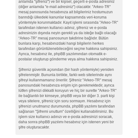
anlamda "şifreniz") ve bir kişisel, geçerli e-posta adresiniz
(diğer anlamda "e-mail adresiniz") olacaktır. "Arkeo-TR"
mesaj panosunda hesabınıza ait bilgileriniz hostumuzun
barındığı ülkedeki kanunlar kapsamında veri-koruma
yöntemiyle korunmaktadır. Kayıt işlemi sırasında "Arkeo-TR"
tarafından istenen kullanıcı adınız, şifreniz ve e-posta
adresinizin dışında neyin gerekli ya da isteğe bağlı olacağı
“Arkeo-TR” mesaj panosunun takdirine bağlıdır. Bütün
bunlara karşı, hesabınızdaki hangi bilgilerin herkes
tarafından görüntülenebileceğini seçme hakkına sahipsiniz.
Ayrıca, hesabınız ile, phpBB yazılımından otomatik e-
postalar oluşturup gönderme veya alma hakkına sahipsiniz.
Şifreniz güvenlik açısından (bir hash yöntemiyle) yeniden
şifrelenmiştir. Bununla birlikte, farklı web sitelerinde aynı
şifreyi kullanmamanız önerilir. Şifreniz "Arkeo-TR" mesaj
panosundaki hesabınıza erişim için gerekmektedir, ayrıca
lütfen şifrenizi dikkatli koruyun ve hiç bir surette "Arkeo-TR"
ile bağlantılı bir kimseye, phpBB veya bir diğer 3. parti kişi
veya sitelere, şifreniz için soru sormayın. Hesabınız için
şifrenizi unutmanız durumunda, phpBB yazılımı tarafından
sağlanan "Şifremi unuttum" özelliğini kullanabilirsiniz. Bu
işlem size kullanıcı adınızı ve e-posta adresinizi soracak,
daha sonra phpBB yazılımı hesabınız için istenen yeni bir
şifre oluşturacaktır.