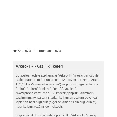
Anasayfa
Forum ana sayfa
Arkeo-TR - Gizlilik ilkeleri
Bu sözleşmedeki açıklamalar “Arkeo-TR” mesaj panosu ile
bağlı grupların (diğer anlamda “biz”, “bizler”, “bizim”, “Arkeo-
TR”, “https://forum.arkeo-tr.com”) ve phpBB (diğer anlamda
"onlar”, “onlara”, “onların”, “phpBB yazılımı”,
“www.phpbb.com”, “phpBB Limited”, “phpBB Takımları”)
yazılımının, ayrıca tarafınızdan kullanılan oturum boyunca
toplanan bazı bilgilerin (diğer anlamda “sizin bilgileriniz”)
nasıl kullanılacağını içermektedir.
Bilgileriniz iki konu altında toplanır. İlki, "Arkeo-TR" mesaj