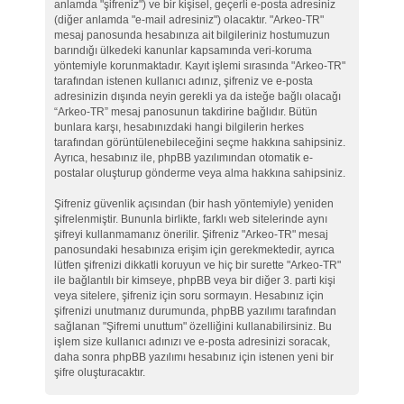
anlamda "şifreniz") ve bir kişisel, geçerli e-posta adresiniz
(diğer anlamda "e-mail adresiniz") olacaktır. "Arkeo-TR"
mesaj panosunda hesabınıza ait bilgileriniz hostumuzun
barındığı ülkedeki kanunlar kapsamında veri-koruma
yöntemiyle korunmaktadır. Kayıt işlemi sırasında "Arkeo-TR"
tarafından istenen kullanıcı adınız, şifreniz ve e-posta
adresinizin dışında neyin gerekli ya da isteğe bağlı olacağı
“Arkeo-TR” mesaj panosunun takdirine bağlıdır. Bütün
bunlara karşı, hesabınızdaki hangi bilgilerin herkes
tarafından görüntülenebileceğini seçme hakkına sahipsiniz.
Ayrıca, hesabınız ile, phpBB yazılımından otomatik e-
postalar oluşturup gönderme veya alma hakkına sahipsiniz.
Şifreniz güvenlik açısından (bir hash yöntemiyle) yeniden
şifrelenmiştir. Bununla birlikte, farklı web sitelerinde aynı
şifreyi kullanmamanız önerilir. Şifreniz "Arkeo-TR" mesaj
panosundaki hesabınıza erişim için gerekmektedir, ayrıca
lütfen şifrenizi dikkatli koruyun ve hiç bir surette "Arkeo-TR"
ile bağlantılı bir kimseye, phpBB veya bir diğer 3. parti kişi
veya sitelere, şifreniz için soru sormayın. Hesabınız için
şifrenizi unutmanız durumunda, phpBB yazılımı tarafından
sağlanan "Şifremi unuttum" özelliğini kullanabilirsiniz. Bu
işlem size kullanıcı adınızı ve e-posta adresinizi soracak,
daha sonra phpBB yazılımı hesabınız için istenen yeni bir
şifre oluşturacaktır.