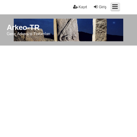
Kayıt
Giriş
Arkeo-TR
Genç Arkeoloji Forumları