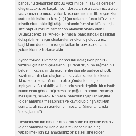
panosunu dolaşırken phpBB yazılımı belirli sayıda çerezler
oluşturacaktır, bu küçük metin dosyaları bilgisayarınızda web
tarayıcınızın temporary files klasörüne indirilir. İlk iki çerezler
sadece bir kullanıcı kimliği (diğer anlamda "user-id") ve bir
misafir oturum kimliği (diğer anlamda "session-id") içerir, bu
size phpBB yazılımı tarafından otomatik olarak atanır.
Üçüncü çerez ise "Arkeo-TR" mesaj panosundaki başlıkları
dolaşabilmeniz için oluşturulur ve okumuş olduğunuz
başlıkların depolanması için kullanılır, böylece kullanıcı
yetenekleriniz hızlanacaktır.
Ayrıca "Arkeo-TR" mesaj panosunu dolaşırken phpBB
yazılımı için harici çerezler oluşturabiliriz, buna rağmen bu
belgenin kapsamında görünenler dışında sadece phpBB
yazılımı tarafından oluşturulan sayfalar kastedilmektedir.
İkinci konu ise tarafınızdan bize gönderilen bilgileri
topluyoruz. Bu olabilir, ve bunlarla sınırlı değildir: bir misafir
kullanıcının gönderdiği mesajlar (diğer anlamda "ziyaretçi
mesajları"), "Arkeo-TR" mesaj panosuna yapılan kayıtlar
(diğer anlamda "hesabınız") ve kayıt olup giriş yaptıktan
sonra tarafınızdan gönderilen mesajlar (diğer anlamda
"mesajlarınız").
Hesabınızda tanınmanız amacıyla sade bir içerikte isminiz
(diğer anlamda "kullanıcı adınız"), hesabınıza giriş
yapabilmek için kullanacağınız bir kişisel şifre (diğer