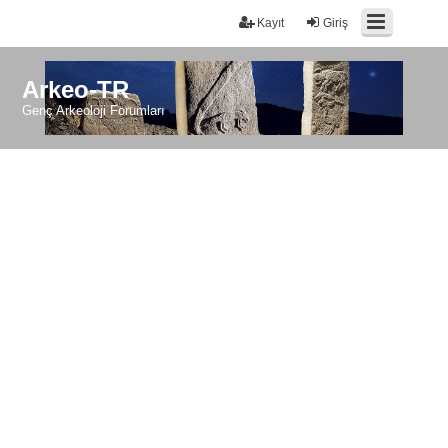
Kayıt
Giriş
Arkeo-TR
Genç Arkeoloji Forumları