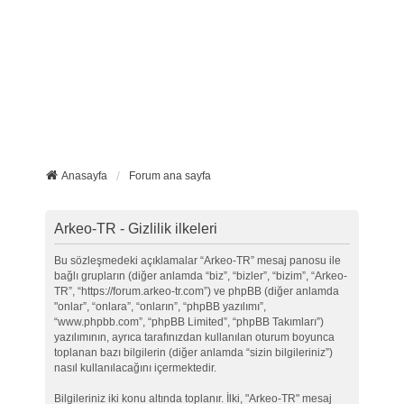
Anasayfa
Forum ana sayfa
Arkeo-TR - Gizlilik ilkeleri
Bu sözleşmedeki açıklamalar “Arkeo-TR” mesaj panosu ile
bağlı grupların (diğer anlamda “biz”, “bizler”, “bizim”, “Arkeo-
TR”, “https://forum.arkeo-tr.com”) ve phpBB (diğer anlamda
"onlar”, “onlara”, “onların”, “phpBB yazılımı”,
“www.phpbb.com”, “phpBB Limited”, “phpBB Takımları”)
yazılımının, ayrıca tarafınızdan kullanılan oturum boyunca
toplanan bazı bilgilerin (diğer anlamda “sizin bilgileriniz”)
nasıl kullanılacağını içermektedir.
Bilgileriniz iki konu altında toplanır. İlki, "Arkeo-TR" mesaj