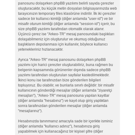
panosunu dolaşırken phpBB yazılımı belirli sayıda çerezler
oluşturacaktır, bu küçük metin dosyaları bilgisayarınızda web
tarayıcınızın temporary files klasörüne indirilir. İlk iki çerezler
sadece bir kullanıcı kimliği (diğer anlamda "user-id") ve bir
misafir oturum kimliği (diğer anlamda "session-id") içerir, bu
size phpBB yazılımı tarafından otomatik olarak atanır.
Üçüncü çerez ise "Arkeo-TR" mesaj panosundaki başlıkları
dolaşabilmeniz için oluşturulur ve okumuş olduğunuz
başlıkların depolanması için kullanılır, böylece kullanıcı
yetenekleriniz hızlanacaktır.
Ayrıca "Arkeo-TR" mesaj panosunu dolaşırken phpBB
yazılımı için harici çerezler oluşturabiliriz, buna rağmen bu
belgenin kapsamında görünenler dışında sadece phpBB
yazılımı tarafından oluşturulan sayfalar kastedilmektedir.
İkinci konu ise tarafınızdan bize gönderilen bilgileri
topluyoruz. Bu olabilir, ve bunlarla sınırlı değildir: bir misafir
kullanıcının gönderdiği mesajlar (diğer anlamda "ziyaretçi
mesajları"), "Arkeo-TR" mesaj panosuna yapılan kayıtlar
(diğer anlamda "hesabınız") ve kayıt olup giriş yaptıktan
sonra tarafınızdan gönderilen mesajlar (diğer anlamda
"mesajlarınız").
Hesabınızda tanınmanız amacıyla sade bir içerikte isminiz
(diğer anlamda "kullanıcı adınız"), hesabınıza giriş
yapabilmek için kullanacağınız bir kişisel şifre (diğer