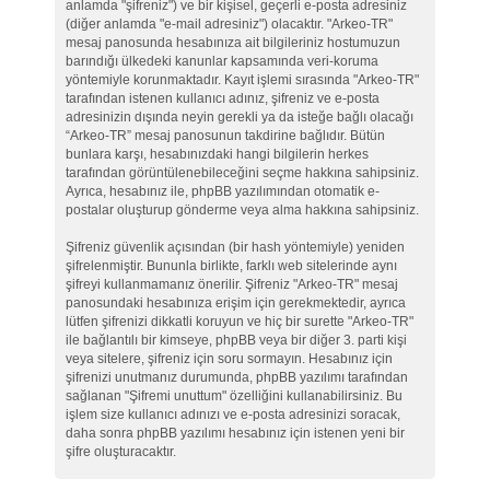
anlamda "şifreniz") ve bir kişisel, geçerli e-posta adresiniz
(diğer anlamda "e-mail adresiniz") olacaktır. "Arkeo-TR"
mesaj panosunda hesabınıza ait bilgileriniz hostumuzun
barındığı ülkedeki kanunlar kapsamında veri-koruma
yöntemiyle korunmaktadır. Kayıt işlemi sırasında "Arkeo-TR"
tarafından istenen kullanıcı adınız, şifreniz ve e-posta
adresinizin dışında neyin gerekli ya da isteğe bağlı olacağı
“Arkeo-TR” mesaj panosunun takdirine bağlıdır. Bütün
bunlara karşı, hesabınızdaki hangi bilgilerin herkes
tarafından görüntülenebileceğini seçme hakkına sahipsiniz.
Ayrıca, hesabınız ile, phpBB yazılımından otomatik e-
postalar oluşturup gönderme veya alma hakkına sahipsiniz.
Şifreniz güvenlik açısından (bir hash yöntemiyle) yeniden
şifrelenmiştir. Bununla birlikte, farklı web sitelerinde aynı
şifreyi kullanmamanız önerilir. Şifreniz "Arkeo-TR" mesaj
panosundaki hesabınıza erişim için gerekmektedir, ayrıca
lütfen şifrenizi dikkatli koruyun ve hiç bir surette "Arkeo-TR"
ile bağlantılı bir kimseye, phpBB veya bir diğer 3. parti kişi
veya sitelere, şifreniz için soru sormayın. Hesabınız için
şifrenizi unutmanız durumunda, phpBB yazılımı tarafından
sağlanan "Şifremi unuttum" özelliğini kullanabilirsiniz. Bu
işlem size kullanıcı adınızı ve e-posta adresinizi soracak,
daha sonra phpBB yazılımı hesabınız için istenen yeni bir
şifre oluşturacaktır.