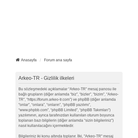
Anasayfa
Forum ana sayfa
Arkeo-TR - Gizlilik ilkeleri
Bu sözleşmedeki açıklamalar “Arkeo-TR” mesaj panosu ile
bağlı grupların (diğer anlamda “biz”, “bizler”, “bizim”, “Arkeo-
TR”, “https://forum.arkeo-tr.com”) ve phpBB (diğer anlamda
"onlar”, “onlara”, “onların”, “phpBB yazılımı”,
“www.phpbb.com”, “phpBB Limited”, “phpBB Takımları”)
yazılımının, ayrıca tarafınızdan kullanılan oturum boyunca
toplanan bazı bilgilerin (diğer anlamda “sizin bilgileriniz”)
nasıl kullanılacağını içermektedir.
Bilgileriniz iki konu altında toplanır. İlki, "Arkeo-TR" mesaj