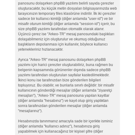
panosunu dolaşırken phpBB yazılımı belirli sayıda çerezler
oluşturacaktır, bu küçük metin dosyaları bilgisayarınızda web
tarayıcınızın temporary files klasörüne indirilir. İlk iki çerezler
sadece bir kullanıcı kimliği (diğer anlamda "user-id") ve bir
misafir oturum kimliği (diğer anlamda "session-id") içerir, bu
size phpBB yazılımı tarafından otomatik olarak atanır.
Üçüncü çerez ise "Arkeo-TR" mesaj panosundaki başlıkları
dolaşabilmeniz için oluşturulur ve okumuş olduğunuz
başlıkların depolanması için kullanılır, böylece kullanıcı
yetenekleriniz hızlanacaktır.
Ayrıca "Arkeo-TR" mesaj panosunu dolaşırken phpBB
yazılımı için harici çerezler oluşturabiliriz, buna rağmen bu
belgenin kapsamında görünenler dışında sadece phpBB
yazılımı tarafından oluşturulan sayfalar kastedilmektedir.
İkinci konu ise tarafınızdan bize gönderilen bilgileri
topluyoruz. Bu olabilir, ve bunlarla sınırlı değildir: bir misafir
kullanıcının gönderdiği mesajlar (diğer anlamda "ziyaretçi
mesajları"), "Arkeo-TR" mesaj panosuna yapılan kayıtlar
(diğer anlamda "hesabınız") ve kayıt olup giriş yaptıktan
sonra tarafınızdan gönderilen mesajlar (diğer anlamda
"mesajlarınız").
Hesabınızda tanınmanız amacıyla sade bir içerikte isminiz
(diğer anlamda "kullanıcı adınız"), hesabınıza giriş
yapabilmek için kullanacağınız bir kişisel şifre (diğer