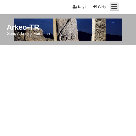
Kayıt
Giriş
Arkeo-TR
Genç Arkeoloji Forumları