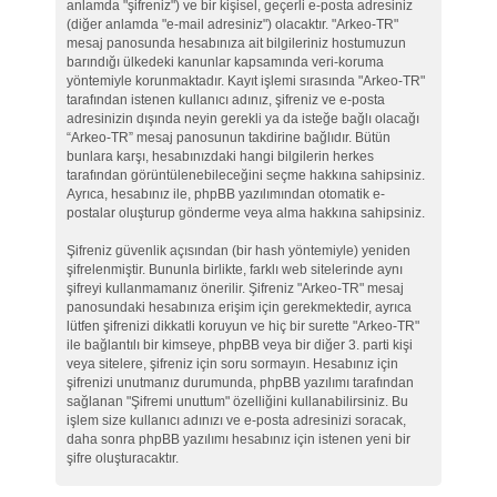
anlamda "şifreniz") ve bir kişisel, geçerli e-posta adresiniz
(diğer anlamda "e-mail adresiniz") olacaktır. "Arkeo-TR"
mesaj panosunda hesabınıza ait bilgileriniz hostumuzun
barındığı ülkedeki kanunlar kapsamında veri-koruma
yöntemiyle korunmaktadır. Kayıt işlemi sırasında "Arkeo-TR"
tarafından istenen kullanıcı adınız, şifreniz ve e-posta
adresinizin dışında neyin gerekli ya da isteğe bağlı olacağı
“Arkeo-TR” mesaj panosunun takdirine bağlıdır. Bütün
bunlara karşı, hesabınızdaki hangi bilgilerin herkes
tarafından görüntülenebileceğini seçme hakkına sahipsiniz.
Ayrıca, hesabınız ile, phpBB yazılımından otomatik e-
postalar oluşturup gönderme veya alma hakkına sahipsiniz.
Şifreniz güvenlik açısından (bir hash yöntemiyle) yeniden
şifrelenmiştir. Bununla birlikte, farklı web sitelerinde aynı
şifreyi kullanmamanız önerilir. Şifreniz "Arkeo-TR" mesaj
panosundaki hesabınıza erişim için gerekmektedir, ayrıca
lütfen şifrenizi dikkatli koruyun ve hiç bir surette "Arkeo-TR"
ile bağlantılı bir kimseye, phpBB veya bir diğer 3. parti kişi
veya sitelere, şifreniz için soru sormayın. Hesabınız için
şifrenizi unutmanız durumunda, phpBB yazılımı tarafından
sağlanan "Şifremi unuttum" özelliğini kullanabilirsiniz. Bu
işlem size kullanıcı adınızı ve e-posta adresinizi soracak,
daha sonra phpBB yazılımı hesabınız için istenen yeni bir
şifre oluşturacaktır.