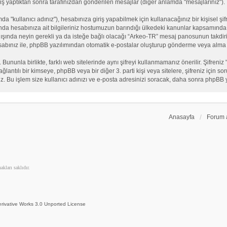
iş yaptıktan sonra tarafınızdan gönderilen mesajlar (diğer anlamda "mesajlarınız").
"kullanıcı adınız"), hesabınıza giriş yapabilmek için kullanacağınız bir kişisel şifre
nda hesabınıza ait bilgileriniz hostumuzun barındığı ülkedeki kanunlar kapsamında 
n dışında neyin gerekli ya da isteğe bağlı olacağı “Arkeo-TR” mesaj panosunun takdiri
sabınız ile, phpBB yazılımından otomatik e-postalar oluşturup gönderme veya alma 
. Bununla birlikte, farklı web sitelerinde aynı şifreyi kullanmamanız önerilir. Şifr
e bağlantılı bir kimseye, phpBB veya bir diğer 3. parti kişi veya sitelere, şifreniz iç
iz. Bu işlem size kullanıcı adınızı ve e-posta adresinizi soracak, daha sonra phpBB yaz
Anasayfa
Forum 
kları saklıdır.
rivative Works 3.0 Unported License