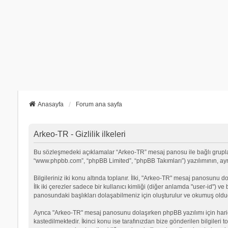
Anasayfa
Forum ana sayfa
Arkeo-TR - Gizlilik ilkeleri
Bu sözleşmedeki açıklamalar “Arkeo-TR” mesaj panosu ile bağlı grupların 
“www.phpbb.com”, “phpBB Limited”, “phpBB Takımları”) yazılımının, ayrıca
Bilgileriniz iki konu altında toplanır. İlki, "Arkeo-TR" mesaj panosunu d
İlk iki çerezler sadece bir kullanıcı kimliği (diğer anlamda "user-id") v
panosundaki başlıkları dolaşabilmeniz için oluşturulur ve okumuş olduğu
Ayrıca "Arkeo-TR" mesaj panosunu dolaşırken phpBB yazılımı için hari
kastedilmektedir. İkinci konu ise tarafınızdan bize gönderilen bilgileri t