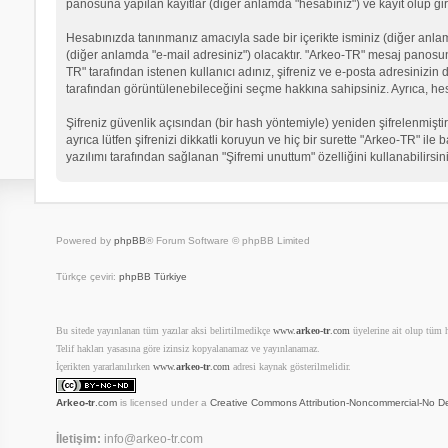
panosuna yapılan kayıtlar (diğer anlamda "hesabınız") ve kayıt olup gir
Hesabınızda tanınmanız amacıyla sade bir içerikte isminiz (diğer anlamda 
(diğer anlamda "e-mail adresiniz") olacaktır. "Arkeo-TR" mesaj panosu
TR" tarafından istenen kullanıcı adınız, şifreniz ve e-posta adresinizi
tarafından görüntülenebileceğini seçme hakkına sahipsiniz. Ayrıca, he
Şifreniz güvenlik açısından (bir hash yöntemiyle) yeniden şifrelenmiştir
ayrıca lütfen şifrenizi dikkatli koruyun ve hiç bir surette "Arkeo-TR" il
yazılımı tarafından sağlanan "Şifremi unuttum" özelliğini kullanabilirsin
Powered by
phpBB
® Forum Software © phpBB Limited
Türkçe çeviri:
phpBB Türkiye
Bu sitede yayınlanan tüm yazılar aksi belirtilmedikçe
www.
arkeo-tr
.com
üyelerine ait olup tüm ha
Telif hakları yasasına göre izinsiz kopyalanamaz ve yayınlanamaz.
İçerikten yararlanılırken
www.
arkeo-tr
.com
adresi kaynak gösterilmelidir.
Arkeo-tr
.com
is licensed under a
Creative Commons Attribution-Noncommercial-No De
İletişim:
info@arkeo-tr.com