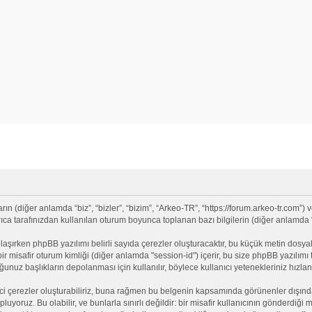
(diğer anlamda “biz”, “bizler”, “bizim”, “Arkeo-TR”, “https://forum.arkeo-tr.com”) v
 tarafınızdan kullanılan oturum boyunca toplanan bazı bilgilerin (diğer anlamda “siz
olaşırken phpBB yazılımı belirli sayıda çerezler oluşturacaktır, bu küçük metin dosyala
e bir misafir oturum kimliği (diğer anlamda "session-id") içerir, bu size phpBB yazılı
nuz başlıkların depolanması için kullanılır, böylece kullanıcı yetenekleriniz hızlan
ci çerezler oluşturabiliriz, buna rağmen bu belgenin kapsamında görünenler dışınd
opluyoruz. Bu olabilir, ve bunlarla sınırlı değildir: bir misafir kullanıcının gönderdi