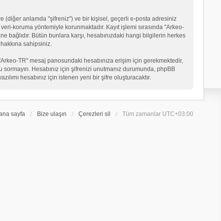
 (diğer anlamda "şifreniz") ve bir kişisel, geçerli e-posta adresiniz
veri-koruma yöntemiyle korunmaktadır. Kayıt işlemi sırasında "Arkeo-
ne bağlıdır. Bütün bunlara karşı, hesabınızdaki hangi bilgilerin herkes
hakkına sahipsiniz.
eniz "Arkeo-TR" mesaj panosundaki hesabınıza erişim için gerekmektedir,
in soru sormayın. Hesabınız için şifrenizi unutmanız durumunda, phpBB
ılımı hesabınız için istenen yeni bir şifre oluşturacaktır.
ana sayfa
Bize ulaşın
Çerezleri sil
Tüm zamanlar
UTC+03:00