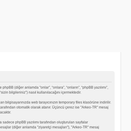
e phpBB (diğer anlamda "onlar”, “onlara”, “onların”, “phpBB yazılımı”,
in bilgileriniz”) nasıl kullanılacağını içermektedir.
rı bilgisayarınızda web tarayıcınızın temporary files klasörüne indirilir.
mı tarafından otomatik olarak atanır. Üçüncü çerez ise "Arkeo-TR" mesaj
acaktır.
a sadece phpBB yazılımı tarafından oluşturulan sayfalar
ği mesajlar (diğer anlamda "ziyaretçi mesajları"), "Arkeo-TR" mesaj