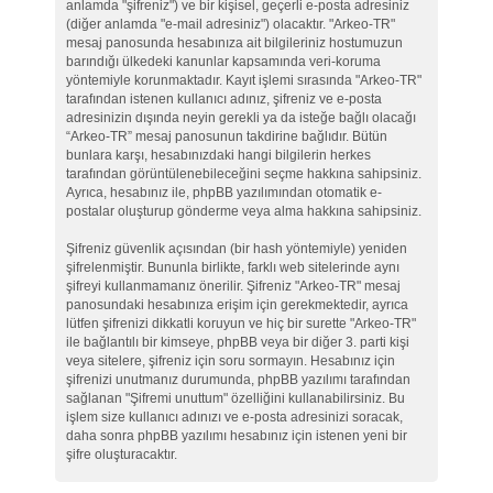
anlamda "şifreniz") ve bir kişisel, geçerli e-posta adresiniz
(diğer anlamda "e-mail adresiniz") olacaktır. "Arkeo-TR"
mesaj panosunda hesabınıza ait bilgileriniz hostumuzun
barındığı ülkedeki kanunlar kapsamında veri-koruma
yöntemiyle korunmaktadır. Kayıt işlemi sırasında "Arkeo-TR"
tarafından istenen kullanıcı adınız, şifreniz ve e-posta
adresinizin dışında neyin gerekli ya da isteğe bağlı olacağı
“Arkeo-TR” mesaj panosunun takdirine bağlıdır. Bütün
bunlara karşı, hesabınızdaki hangi bilgilerin herkes
tarafından görüntülenebileceğini seçme hakkına sahipsiniz.
Ayrıca, hesabınız ile, phpBB yazılımından otomatik e-
postalar oluşturup gönderme veya alma hakkına sahipsiniz.
Şifreniz güvenlik açısından (bir hash yöntemiyle) yeniden
şifrelenmiştir. Bununla birlikte, farklı web sitelerinde aynı
şifreyi kullanmamanız önerilir. Şifreniz "Arkeo-TR" mesaj
panosundaki hesabınıza erişim için gerekmektedir, ayrıca
lütfen şifrenizi dikkatli koruyun ve hiç bir surette "Arkeo-TR"
ile bağlantılı bir kimseye, phpBB veya bir diğer 3. parti kişi
veya sitelere, şifreniz için soru sormayın. Hesabınız için
şifrenizi unutmanız durumunda, phpBB yazılımı tarafından
sağlanan "Şifremi unuttum" özelliğini kullanabilirsiniz. Bu
işlem size kullanıcı adınızı ve e-posta adresinizi soracak,
daha sonra phpBB yazılımı hesabınız için istenen yeni bir
şifre oluşturacaktır.