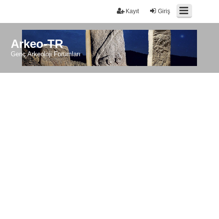
Kayıt
Giriş
Arkeo-TR
Genç Arkeoloji Forumları