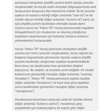
panosunu dolaşırken phpBB yazılımı belirli sayıda çerezler
oluşturacaktır, bu küçük metin dosyaları bilgisayarınızda web
tarayıcınızın temporary files klasörüne indirilir. İlk iki çerezler
sadece bir kullanıcı kimliği (diğer anlamda "user-id") ve bir
misafir oturum kimliği (diğer anlamda "session-id") içerir, bu
size phpBB yazılımı tarafından otomatik olarak atanır.
Üçüncü çerez ise "Arkeo-TR" mesaj panosundaki başlıkları
dolaşabilmeniz için oluşturulur ve okumuş olduğunuz
başlıkların depolanması için kullanılır, böylece kullanıcı
yetenekleriniz hızlanacaktır.
Ayrıca "Arkeo-TR" mesaj panosunu dolaşırken phpBB
yazılımı için harici çerezler oluşturabiliriz, buna rağmen bu
belgenin kapsamında görünenler dışında sadece phpBB
yazılımı tarafından oluşturulan sayfalar kastedilmektedir.
İkinci konu ise tarafınızdan bize gönderilen bilgileri
topluyoruz. Bu olabilir, ve bunlarla sınırlı değildir: bir misafir
kullanıcının gönderdiği mesajlar (diğer anlamda "ziyaretçi
mesajları"), "Arkeo-TR" mesaj panosuna yapılan kayıtlar
(diğer anlamda "hesabınız") ve kayıt olup giriş yaptıktan
sonra tarafınızdan gönderilen mesajlar (diğer anlamda
"mesajlarınız").
Hesabınızda tanınmanız amacıyla sade bir içerikte isminiz
(diğer anlamda "kullanıcı adınız"), hesabınıza giriş
yapabilmek için kullanacağınız bir kişisel şifre (diğer