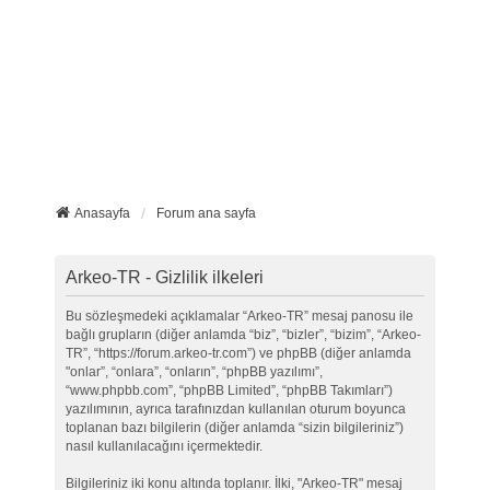
Anasayfa
Forum ana sayfa
Arkeo-TR - Gizlilik ilkeleri
Bu sözleşmedeki açıklamalar “Arkeo-TR” mesaj panosu ile
bağlı grupların (diğer anlamda “biz”, “bizler”, “bizim”, “Arkeo-
TR”, “https://forum.arkeo-tr.com”) ve phpBB (diğer anlamda
"onlar”, “onlara”, “onların”, “phpBB yazılımı”,
“www.phpbb.com”, “phpBB Limited”, “phpBB Takımları”)
yazılımının, ayrıca tarafınızdan kullanılan oturum boyunca
toplanan bazı bilgilerin (diğer anlamda “sizin bilgileriniz”)
nasıl kullanılacağını içermektedir.
Bilgileriniz iki konu altında toplanır. İlki, "Arkeo-TR" mesaj