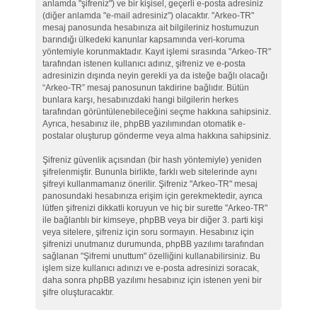
anlamda "şifreniz") ve bir kişisel, geçerli e-posta adresiniz
(diğer anlamda "e-mail adresiniz") olacaktır. "Arkeo-TR"
mesaj panosunda hesabınıza ait bilgileriniz hostumuzun
barındığı ülkedeki kanunlar kapsamında veri-koruma
yöntemiyle korunmaktadır. Kayıt işlemi sırasında "Arkeo-TR"
tarafından istenen kullanıcı adınız, şifreniz ve e-posta
adresinizin dışında neyin gerekli ya da isteğe bağlı olacağı
“Arkeo-TR” mesaj panosunun takdirine bağlıdır. Bütün
bunlara karşı, hesabınızdaki hangi bilgilerin herkes
tarafından görüntülenebileceğini seçme hakkına sahipsiniz.
Ayrıca, hesabınız ile, phpBB yazılımından otomatik e-
postalar oluşturup gönderme veya alma hakkına sahipsiniz.
Şifreniz güvenlik açısından (bir hash yöntemiyle) yeniden
şifrelenmiştir. Bununla birlikte, farklı web sitelerinde aynı
şifreyi kullanmamanız önerilir. Şifreniz "Arkeo-TR" mesaj
panosundaki hesabınıza erişim için gerekmektedir, ayrıca
lütfen şifrenizi dikkatli koruyun ve hiç bir surette "Arkeo-TR"
ile bağlantılı bir kimseye, phpBB veya bir diğer 3. parti kişi
veya sitelere, şifreniz için soru sormayın. Hesabınız için
şifrenizi unutmanız durumunda, phpBB yazılımı tarafından
sağlanan "Şifremi unuttum" özelliğini kullanabilirsiniz. Bu
işlem size kullanıcı adınızı ve e-posta adresinizi soracak,
daha sonra phpBB yazılımı hesabınız için istenen yeni bir
şifre oluşturacaktır.