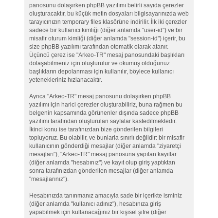
panosunu dolaşırken phpBB yazılımı belirli sayıda çerezler
oluşturacaktır, bu küçük metin dosyaları bilgisayarınızda web
tarayıcınızın temporary files klasörüne indirilir. İlk iki çerezler
sadece bir kullanıcı kimliği (diğer anlamda "user-id") ve bir
misafir oturum kimliği (diğer anlamda "session-id") içerir, bu
size phpBB yazılımı tarafından otomatik olarak atanır.
Üçüncü çerez ise "Arkeo-TR" mesaj panosundaki başlıkları
dolaşabilmeniz için oluşturulur ve okumuş olduğunuz
başlıkların depolanması için kullanılır, böylece kullanıcı
yetenekleriniz hızlanacaktır.
Ayrıca "Arkeo-TR" mesaj panosunu dolaşırken phpBB
yazılımı için harici çerezler oluşturabiliriz, buna rağmen bu
belgenin kapsamında görünenler dışında sadece phpBB
yazılımı tarafından oluşturulan sayfalar kastedilmektedir.
İkinci konu ise tarafınızdan bize gönderilen bilgileri
topluyoruz. Bu olabilir, ve bunlarla sınırlı değildir: bir misafir
kullanıcının gönderdiği mesajlar (diğer anlamda "ziyaretçi
mesajları"), "Arkeo-TR" mesaj panosuna yapılan kayıtlar
(diğer anlamda "hesabınız") ve kayıt olup giriş yaptıktan
sonra tarafınızdan gönderilen mesajlar (diğer anlamda
"mesajlarınız").
Hesabınızda tanınmanız amacıyla sade bir içerikte isminiz
(diğer anlamda "kullanıcı adınız"), hesabınıza giriş
yapabilmek için kullanacağınız bir kişisel şifre (diğer