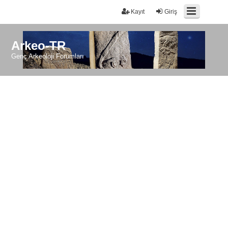
Kayıt
Giriş
Arkeo-TR
Genç Arkeoloji Forumları