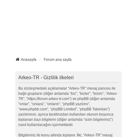
Anasayfa
Forum ana sayfa
Arkeo-TR - Gizlilik ilkeleri
Bu sözleşmedeki açıklamalar “Arkeo-TR” mesaj panosu ile
bağlı grupların (diğer anlamda “biz”, “bizler”, “bizim”, “Arkeo-
TR”, “https://forum.arkeo-tr.com”) ve phpBB (diğer anlamda
"onlar”, “onlara”, “onların”, “phpBB yazılımı”,
“www.phpbb.com”, “phpBB Limited”, “phpBB Takımları”)
yazılımının, ayrıca tarafınızdan kullanılan oturum boyunca
toplanan bazı bilgilerin (diğer anlamda “sizin bilgileriniz”)
nasıl kullanılacağını içermektedir.
Bilgileriniz iki konu altında toplanır. İlki, "Arkeo-TR" mesaj