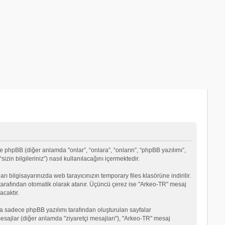
e phpBB (diğer anlamda "onlar”, “onlara”, “onların”, “phpBB yazılımı”,
in bilgileriniz”) nasıl kullanılacağını içermektedir.
rı bilgisayarınızda web tarayıcınızın temporary files klasörüne indirilir.
mı tarafından otomatik olarak atanır. Üçüncü çerez ise "Arkeo-TR" mesaj
acaktır.
a sadece phpBB yazılımı tarafından oluşturulan sayfalar
ği mesajlar (diğer anlamda "ziyaretçi mesajları"), "Arkeo-TR" mesaj