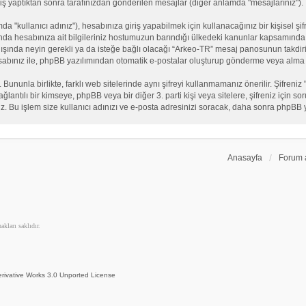
iş yaptıktan sonra tarafınızdan gönderilen mesajlar (diğer anlamda "mesajlarınız").
"kullanıcı adınız"), hesabınıza giriş yapabilmek için kullanacağınız bir kişisel şifre
nda hesabınıza ait bilgileriniz hostumuzun barındığı ülkedeki kanunlar kapsamında 
n dışında neyin gerekli ya da isteğe bağlı olacağı “Arkeo-TR” mesaj panosunun takdiri
sabınız ile, phpBB yazılımından otomatik e-postalar oluşturup gönderme veya alma 
. Bununla birlikte, farklı web sitelerinde aynı şifreyi kullanmamanız önerilir. Şifr
e bağlantılı bir kimseye, phpBB veya bir diğer 3. parti kişi veya sitelere, şifreniz iç
iz. Bu işlem size kullanıcı adınızı ve e-posta adresinizi soracak, daha sonra phpBB yaz
Anasayfa
Forum 
kları saklıdır.
rivative Works 3.0 Unported License