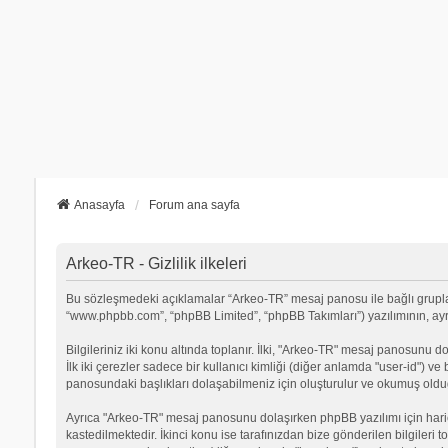
Anasayfa
Forum ana sayfa
Arkeo-TR - Gizlilik ilkeleri
Bu sözleşmedeki açıklamalar “Arkeo-TR” mesaj panosu ile bağlı grupların 
“www.phpbb.com”, “phpBB Limited”, “phpBB Takımları”) yazılımının, ayrıca
Bilgileriniz iki konu altında toplanır. İlki, "Arkeo-TR" mesaj panosunu d
İlk iki çerezler sadece bir kullanıcı kimliği (diğer anlamda "user-id") v
panosundaki başlıkları dolaşabilmeniz için oluşturulur ve okumuş olduğu
Ayrıca "Arkeo-TR" mesaj panosunu dolaşırken phpBB yazılımı için hari
kastedilmektedir. İkinci konu ise tarafınızdan bize gönderilen bilgileri t