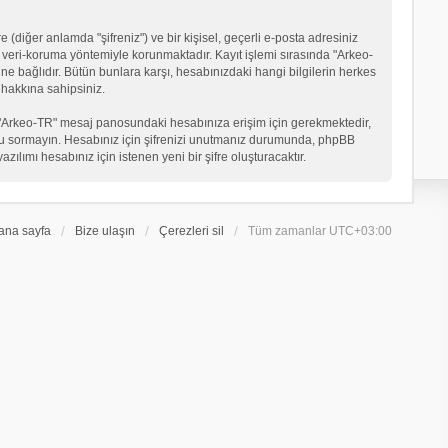
 (diğer anlamda "şifreniz") ve bir kişisel, geçerli e-posta adresiniz
veri-koruma yöntemiyle korunmaktadır. Kayıt işlemi sırasında "Arkeo-
ne bağlıdır. Bütün bunlara karşı, hesabınızdaki hangi bilgilerin herkes
hakkına sahipsiniz.
eniz "Arkeo-TR" mesaj panosundaki hesabınıza erişim için gerekmektedir,
in soru sormayın. Hesabınız için şifrenizi unutmanız durumunda, phpBB
ılımı hesabınız için istenen yeni bir şifre oluşturacaktır.
ana sayfa
Bize ulaşın
Çerezleri sil
Tüm zamanlar
UTC+03:00