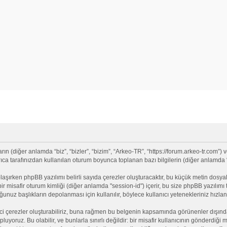
(diğer anlamda “biz”, “bizler”, “bizim”, “Arkeo-TR”, “https://forum.arkeo-tr.com”) v
 tarafınızdan kullanılan oturum boyunca toplanan bazı bilgilerin (diğer anlamda “siz
olaşırken phpBB yazılımı belirli sayıda çerezler oluşturacaktır, bu küçük metin dosyala
e bir misafir oturum kimliği (diğer anlamda "session-id") içerir, bu size phpBB yazılı
nuz başlıkların depolanması için kullanılır, böylece kullanıcı yetenekleriniz hızlan
ci çerezler oluşturabiliriz, buna rağmen bu belgenin kapsamında görünenler dışınd
opluyoruz. Bu olabilir, ve bunlarla sınırlı değildir: bir misafir kullanıcının gönderdi