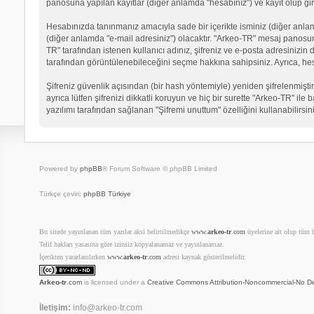
panosuna yapılan kayıtlar (diğer anlamda "hesabınız") ve kayıt olup gir
Hesabınızda tanınmanız amacıyla sade bir içerikte isminiz (diğer anlamda 
(diğer anlamda "e-mail adresiniz") olacaktır. "Arkeo-TR" mesaj panosu
TR" tarafından istenen kullanıcı adınız, şifreniz ve e-posta adresinizi
tarafından görüntülenebileceğini seçme hakkına sahipsiniz. Ayrıca, he
Şifreniz güvenlik açısından (bir hash yöntemiyle) yeniden şifrelenmiştir
ayrıca lütfen şifrenizi dikkatli koruyun ve hiç bir surette "Arkeo-TR" il
yazılımı tarafından sağlanan "Şifremi unuttum" özelliğini kullanabilirsin
Powered by
phpBB
® Forum Software © phpBB Limited
Türkçe çeviri:
phpBB Türkiye
Bu sitede yayınlanan tüm yazılar aksi belirtilmedikçe
www.
arkeo-tr
.com
üyelerine ait olup tüm ha
Telif hakları yasasına göre izinsiz kopyalanamaz ve yayınlanamaz.
İçerikten yararlanılırken
www.
arkeo-tr
.com
adresi kaynak gösterilmelidir.
Arkeo-tr
.com
is licensed under a
Creative Commons Attribution-Noncommercial-No De
İletişim:
info@arkeo-tr.com