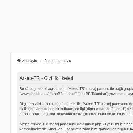
Anasayfa
Forum ana sayfa
Arkeo-TR - Gizlilik ilkeleri
Bu sözleşmedeki açıklamalar “Arkeo-TR” mesaj panosu ile bağlı grupların 
“www.phpbb.com”, “phpBB Limited”, “phpBB Takımları”) yazılımının, ayrıca
Bilgileriniz iki konu altında toplanır. İlki, "Arkeo-TR" mesaj panosunu d
İlk iki çerezler sadece bir kullanıcı kimliği (diğer anlamda "user-id") v
panosundaki başlıkları dolaşabilmeniz için oluşturulur ve okumuş olduğu
Ayrıca "Arkeo-TR" mesaj panosunu dolaşırken phpBB yazılımı için hari
kastedilmektedir. İkinci konu ise tarafınızdan bize gönderilen bilgileri t