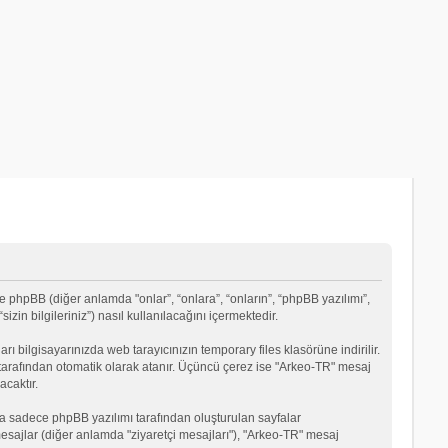
e phpBB (diğer anlamda "onlar”, “onlara”, “onların”, “phpBB yazılımı”,
in bilgileriniz”) nasıl kullanılacağını içermektedir.
rı bilgisayarınızda web tarayıcınızın temporary files klasörüne indirilir.
mı tarafından otomatik olarak atanır. Üçüncü çerez ise "Arkeo-TR" mesaj
acaktır.
a sadece phpBB yazılımı tarafından oluşturulan sayfalar
ği mesajlar (diğer anlamda "ziyaretçi mesajları"), "Arkeo-TR" mesaj