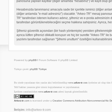
panosuna yapılan kayıtlar (diğer anlamda "hesabınız") ve kayıt olup gir
Hesabınızda tanınmanız amacıyla sade bir içerikte isminiz (diğer anlamda 
(diğer anlamda "e-mail adresiniz") olacaktır. "Arkeo-TR" mesaj panosu
TR" tarafından istenen kullanıcı adınız, şifreniz ve e-posta adresinizi
tarafından görüntülenebileceğini seçme hakkına sahipsiniz. Ayrıca, he
Şifreniz güvenlik açısından (bir hash yöntemiyle) yeniden şifrelenmiştir
ayrıca lütfen şifrenizi dikkatli koruyun ve hiç bir surette "Arkeo-TR" il
yazılımı tarafından sağlanan "Şifremi unuttum" özelliğini kullanabilirsin
Powered by
phpBB
® Forum Software © phpBB Limited
Türkçe çeviri:
phpBB Türkiye
Bu sitede yayınlanan tüm yazılar aksi belirtilmedikçe
www.
arkeo-tr
.com
üyelerine ait olup tüm ha
Telif hakları yasasına göre izinsiz kopyalanamaz ve yayınlanamaz.
İçerikten yararlanılırken
www.
arkeo-tr
.com
adresi kaynak gösterilmelidir.
Arkeo-tr
.com
is licensed under a
Creative Commons Attribution-Noncommercial-No De
İletişim:
info@arkeo-tr.com