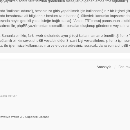
iş yaptıktan sonra tarafınızdan gönderilen mesajlar (diğer anlamda "mesajlarınız").
"kullanıcı adınız"), hesabınıza giriş yapabilmek için kullanacağınız bir kişisel şifre
nda hesabınıza ait bilgileriniz hostumuzun barındığı ülkedeki kanunlar kapsamında 
n dışında neyin gerekli ya da isteğe bağlı olacağı “Arkeo-TR” mesaj panosunun takdiri
sabınız ile, phpBB yazılımından otomatik e-postalar oluşturup gönderme veya alma 
. Bununla birlikte, farklı web sitelerinde aynı şifreyi kullanmamanız önerilir. Şifr
e bağlantılı bir kimseye, phpBB veya bir diğer 3. parti kişi veya sitelere, şifreniz iç
iz. Bu işlem size kullanıcı adınızı ve e-posta adresinizi soracak, daha sonra phpBB yaz
Anasayfa
Forum 
kları saklıdır.
rivative Works 3.0 Unported License