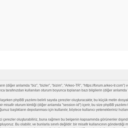
(diğer anlamda “biz”, “bizler”, “bizim”, “Arkeo-TR”, “https://forum.arkeo-tr.com”) v
 tarafınızdan kullanılan oturum boyunca toplanan bazı bilgilerin (diğer anlamda “siz
olaşırken phpBB yazılımı belirli sayıda çerezler oluşturacaktır, bu küçük metin dosyala
e bir misafir oturum kimliği (diğer anlamda "session-id") içerir, bu size phpBB yazılı
nuz başlıkların depolanması için kullanılır, böylece kullanıcı yetenekleriniz hızlan
ci çerezler oluşturabiliriz, buna rağmen bu belgenin kapsamında görünenler dışınd
opluyoruz. Bu olabilir, ve bunlarla sınırlı değildir: bir misafir kullanıcının gönderdi