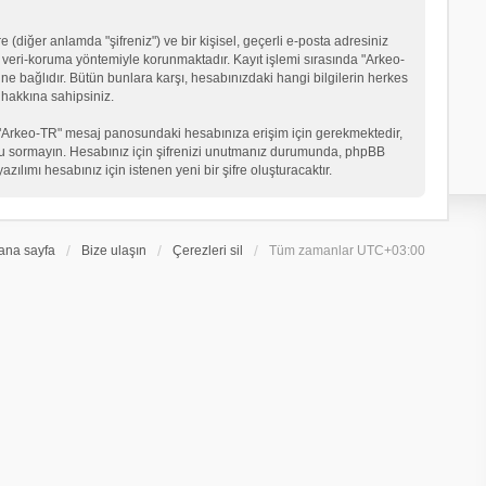
 (diğer anlamda "şifreniz") ve bir kişisel, geçerli e-posta adresiniz
veri-koruma yöntemiyle korunmaktadır. Kayıt işlemi sırasında "Arkeo-
ne bağlıdır. Bütün bunlara karşı, hesabınızdaki hangi bilgilerin herkes
hakkına sahipsiniz.
eniz "Arkeo-TR" mesaj panosundaki hesabınıza erişim için gerekmektedir,
in soru sormayın. Hesabınız için şifrenizi unutmanız durumunda, phpBB
ılımı hesabınız için istenen yeni bir şifre oluşturacaktır.
ana sayfa
Bize ulaşın
Çerezleri sil
Tüm zamanlar
UTC+03:00