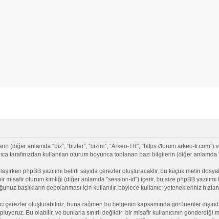
(diğer anlamda “biz”, “bizler”, “bizim”, “Arkeo-TR”, “https://forum.arkeo-tr.com”) v
 tarafınızdan kullanılan oturum boyunca toplanan bazı bilgilerin (diğer anlamda “siz
olaşırken phpBB yazılımı belirli sayıda çerezler oluşturacaktır, bu küçük metin dosyala
e bir misafir oturum kimliği (diğer anlamda "session-id") içerir, bu size phpBB yazılı
nuz başlıkların depolanması için kullanılır, böylece kullanıcı yetenekleriniz hızlan
ci çerezler oluşturabiliriz, buna rağmen bu belgenin kapsamında görünenler dışınd
opluyoruz. Bu olabilir, ve bunlarla sınırlı değildir: bir misafir kullanıcının gönderdi