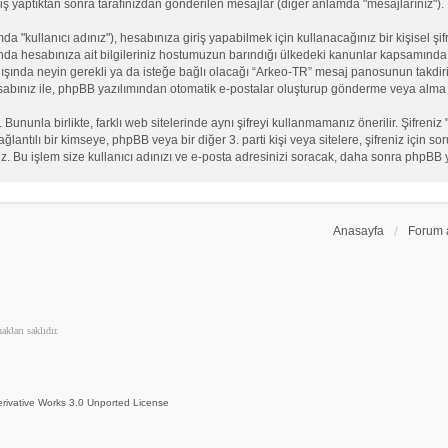
iş yaptıktan sonra tarafınızdan gönderilen mesajlar (diğer anlamda "mesajlarınız").
"kullanıcı adınız"), hesabınıza giriş yapabilmek için kullanacağınız bir kişisel şifre
nda hesabınıza ait bilgileriniz hostumuzun barındığı ülkedeki kanunlar kapsamında 
n dışında neyin gerekli ya da isteğe bağlı olacağı “Arkeo-TR” mesaj panosunun takdiri
sabınız ile, phpBB yazılımından otomatik e-postalar oluşturup gönderme veya alma 
. Bununla birlikte, farklı web sitelerinde aynı şifreyi kullanmamanız önerilir. Şifr
e bağlantılı bir kimseye, phpBB veya bir diğer 3. parti kişi veya sitelere, şifreniz iç
iz. Bu işlem size kullanıcı adınızı ve e-posta adresinizi soracak, daha sonra phpBB yaz
Anasayfa
Forum 
kları saklıdır.
rivative Works 3.0 Unported License