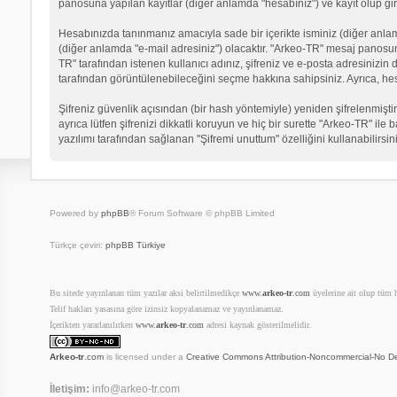
panosuna yapılan kayıtlar (diğer anlamda "hesabınız") ve kayıt olup gir
Hesabınızda tanınmanız amacıyla sade bir içerikte isminiz (diğer anlamda 
(diğer anlamda "e-mail adresiniz") olacaktır. "Arkeo-TR" mesaj panosu
TR" tarafından istenen kullanıcı adınız, şifreniz ve e-posta adresinizi
tarafından görüntülenebileceğini seçme hakkına sahipsiniz. Ayrıca, he
Şifreniz güvenlik açısından (bir hash yöntemiyle) yeniden şifrelenmiştir
ayrıca lütfen şifrenizi dikkatli koruyun ve hiç bir surette "Arkeo-TR" il
yazılımı tarafından sağlanan "Şifremi unuttum" özelliğini kullanabilirsin
Powered by
phpBB
® Forum Software © phpBB Limited
Türkçe çeviri:
phpBB Türkiye
Bu sitede yayınlanan tüm yazılar aksi belirtilmedikçe
www.
arkeo-tr
.com
üyelerine ait olup tüm ha
Telif hakları yasasına göre izinsiz kopyalanamaz ve yayınlanamaz.
İçerikten yararlanılırken
www.
arkeo-tr
.com
adresi kaynak gösterilmelidir.
Arkeo-tr
.com
is licensed under a
Creative Commons Attribution-Noncommercial-No De
İletişim:
info@arkeo-tr.com