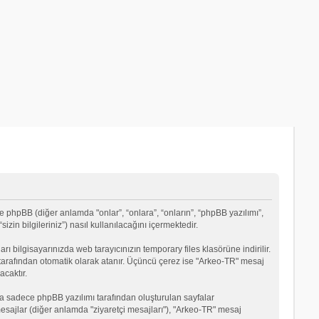
e phpBB (diğer anlamda "onlar”, “onlara”, “onların”, “phpBB yazılımı”,
in bilgileriniz”) nasıl kullanılacağını içermektedir.
rı bilgisayarınızda web tarayıcınızın temporary files klasörüne indirilir.
mı tarafından otomatik olarak atanır. Üçüncü çerez ise "Arkeo-TR" mesaj
acaktır.
a sadece phpBB yazılımı tarafından oluşturulan sayfalar
ği mesajlar (diğer anlamda "ziyaretçi mesajları"), "Arkeo-TR" mesaj