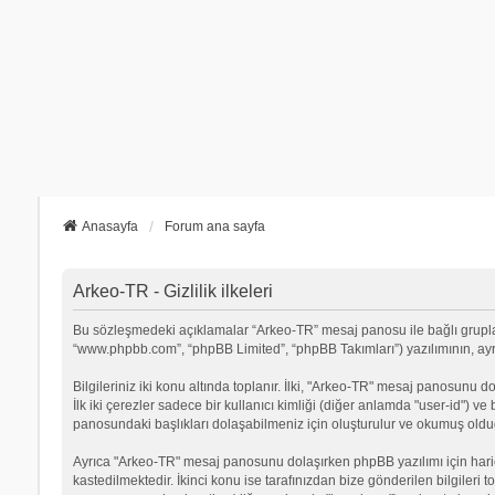
Anasayfa
Forum ana sayfa
Arkeo-TR - Gizlilik ilkeleri
Bu sözleşmedeki açıklamalar “Arkeo-TR” mesaj panosu ile bağlı grupların 
“www.phpbb.com”, “phpBB Limited”, “phpBB Takımları”) yazılımının, ayrıca
Bilgileriniz iki konu altında toplanır. İlki, "Arkeo-TR" mesaj panosunu d
İlk iki çerezler sadece bir kullanıcı kimliği (diğer anlamda "user-id") v
panosundaki başlıkları dolaşabilmeniz için oluşturulur ve okumuş olduğu
Ayrıca "Arkeo-TR" mesaj panosunu dolaşırken phpBB yazılımı için hari
kastedilmektedir. İkinci konu ise tarafınızdan bize gönderilen bilgileri t