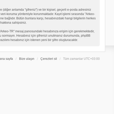
 (diğer anlamda "şifreniz") ve bir kişisel, geçerli e-posta adresiniz
veri-koruma yöntemiyle korunmaktadır. Kayıt işlemi sırasında "Arkeo-
ne bağlıdır. Bütün bunlara karşı, hesabınızdaki hangi bilgilerin herkes
hakkına sahipsiniz.
eniz "Arkeo-TR" mesaj panosundaki hesabınıza erişim için gerekmektedir,
in soru sormayın. Hesabınız için şifrenizi unutmanız durumunda, phpBB
ılımı hesabınız için istenen yeni bir şifre oluşturacaktır.
ana sayfa
Bize ulaşın
Çerezleri sil
Tüm zamanlar
UTC+03:00