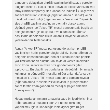
panosunu dolaşırken phpBB yazılımı belirli sayıda çerezler
oluşturacaktır, bu küçük metin dosyaları bilgisayarınızda web
tarayıcınızın temporary files klasörüne indirilir. İlk iki çerezler
sadece bir kullanıcı kimliği (diğer anlamda "user-id") ve bir
misafir oturum kimliği (diğer anlamda "session-id") içerir, bu
size phpBB yazılımı tarafından otomatik olarak atanır.
Üçüncü çerez ise "Arkeo-TR" mesaj panosundaki başlıkları
dolaşabilmeniz için oluşturulur ve okumuş olduğunuz
başlıkların depolanması için kullanılır, böylece kullanıcı
yetenekleriniz hızlanacaktır.
Ayrıca "Arkeo-TR" mesaj panosunu dolaşırken phpBB
yazılımı için harici çerezler oluşturabiliriz, buna rağmen bu
belgenin kapsamında görünenler dışında sadece phpBB
yazılımı tarafından oluşturulan sayfalar kastedilmektedir.
İkinci konu ise tarafınızdan bize gönderilen bilgileri
topluyoruz. Bu olabilir, ve bunlarla sınırlı değildir: bir misafir
kullanıcının gönderdiği mesajlar (diğer anlamda "ziyaretçi
mesajları"), "Arkeo-TR" mesaj panosuna yapılan kayıtlar
(diğer anlamda "hesabınız") ve kayıt olup giriş yaptıktan
sonra tarafınızdan gönderilen mesajlar (diğer anlamda
"mesajlarınız").
Hesabınızda tanınmanız amacıyla sade bir içerikte isminiz
(diğer anlamda "kullanıcı adınız"), hesabınıza giriş
yapabilmek için kullanacağınız bir kişisel şifre (diğer