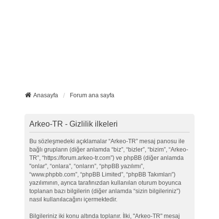
Anasayfa
Forum ana sayfa
Arkeo-TR - Gizlilik ilkeleri
Bu sözleşmedeki açıklamalar “Arkeo-TR” mesaj panosu ile
bağlı grupların (diğer anlamda “biz”, “bizler”, “bizim”, “Arkeo-
TR”, “https://forum.arkeo-tr.com”) ve phpBB (diğer anlamda
"onlar”, “onlara”, “onların”, “phpBB yazılımı”,
“www.phpbb.com”, “phpBB Limited”, “phpBB Takımları”)
yazılımının, ayrıca tarafınızdan kullanılan oturum boyunca
toplanan bazı bilgilerin (diğer anlamda “sizin bilgileriniz”)
nasıl kullanılacağını içermektedir.
Bilgileriniz iki konu altında toplanır. İlki, "Arkeo-TR" mesaj