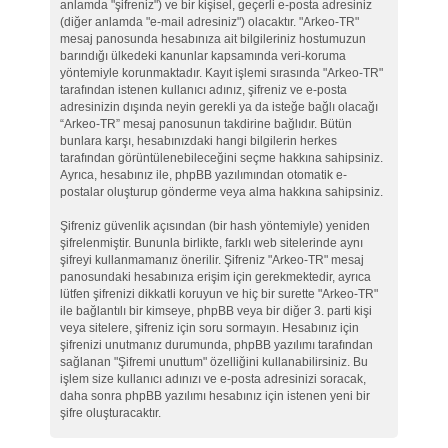
anlamda "şifreniz") ve bir kişisel, geçerli e-posta adresiniz
(diğer anlamda "e-mail adresiniz") olacaktır. "Arkeo-TR"
mesaj panosunda hesabınıza ait bilgileriniz hostumuzun
barındığı ülkedeki kanunlar kapsamında veri-koruma
yöntemiyle korunmaktadır. Kayıt işlemi sırasında "Arkeo-TR"
tarafından istenen kullanıcı adınız, şifreniz ve e-posta
adresinizin dışında neyin gerekli ya da isteğe bağlı olacağı
“Arkeo-TR” mesaj panosunun takdirine bağlıdır. Bütün
bunlara karşı, hesabınızdaki hangi bilgilerin herkes
tarafından görüntülenebileceğini seçme hakkına sahipsiniz.
Ayrıca, hesabınız ile, phpBB yazılımından otomatik e-
postalar oluşturup gönderme veya alma hakkına sahipsiniz.
Şifreniz güvenlik açısından (bir hash yöntemiyle) yeniden
şifrelenmiştir. Bununla birlikte, farklı web sitelerinde aynı
şifreyi kullanmamanız önerilir. Şifreniz "Arkeo-TR" mesaj
panosundaki hesabınıza erişim için gerekmektedir, ayrıca
lütfen şifrenizi dikkatli koruyun ve hiç bir surette "Arkeo-TR"
ile bağlantılı bir kimseye, phpBB veya bir diğer 3. parti kişi
veya sitelere, şifreniz için soru sormayın. Hesabınız için
şifrenizi unutmanız durumunda, phpBB yazılımı tarafından
sağlanan "Şifremi unuttum" özelliğini kullanabilirsiniz. Bu
işlem size kullanıcı adınızı ve e-posta adresinizi soracak,
daha sonra phpBB yazılımı hesabınız için istenen yeni bir
şifre oluşturacaktır.