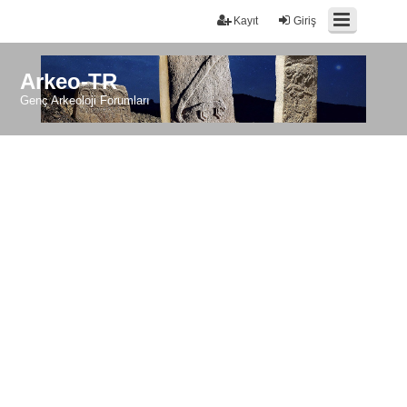
Kayıt
Giriş
Arkeo-TR
Genç Arkeoloji Forumları