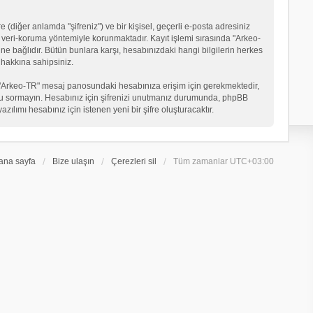
 (diğer anlamda "şifreniz") ve bir kişisel, geçerli e-posta adresiniz
veri-koruma yöntemiyle korunmaktadır. Kayıt işlemi sırasında "Arkeo-
ne bağlıdır. Bütün bunlara karşı, hesabınızdaki hangi bilgilerin herkes
hakkına sahipsiniz.
eniz "Arkeo-TR" mesaj panosundaki hesabınıza erişim için gerekmektedir,
in soru sormayın. Hesabınız için şifrenizi unutmanız durumunda, phpBB
ılımı hesabınız için istenen yeni bir şifre oluşturacaktır.
ana sayfa
Bize ulaşın
Çerezleri sil
Tüm zamanlar
UTC+03:00