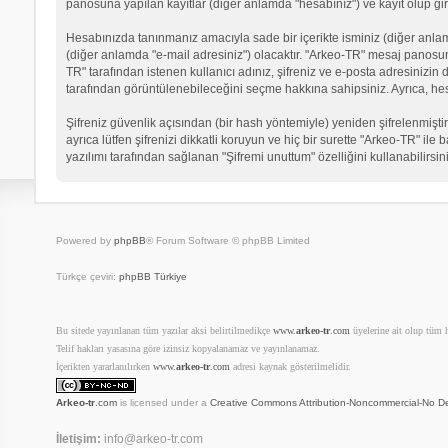
panosuna yapılan kayıtlar (diğer anlamda "hesabınız") ve kayıt olup gir
Hesabınızda tanınmanız amacıyla sade bir içerikte isminiz (diğer anlamda 
(diğer anlamda "e-mail adresiniz") olacaktır. "Arkeo-TR" mesaj panosu
TR" tarafından istenen kullanıcı adınız, şifreniz ve e-posta adresinizi
tarafından görüntülenebileceğini seçme hakkına sahipsiniz. Ayrıca, he
Şifreniz güvenlik açısından (bir hash yöntemiyle) yeniden şifrelenmiştir
ayrıca lütfen şifrenizi dikkatli koruyun ve hiç bir surette "Arkeo-TR" il
yazılımı tarafından sağlanan "Şifremi unuttum" özelliğini kullanabilirsin
Powered by
phpBB
® Forum Software © phpBB Limited
Türkçe çeviri:
phpBB Türkiye
Bu sitede yayınlanan tüm yazılar aksi belirtilmedikçe
www.
arkeo-tr
.com
üyelerine ait olup tüm ha
Telif hakları yasasına göre izinsiz kopyalanamaz ve yayınlanamaz.
İçerikten yararlanılırken
www.
arkeo-tr
.com
adresi kaynak gösterilmelidir.
Arkeo-tr
.com
is licensed under a
Creative Commons Attribution-Noncommercial-No De
İletişim:
info@arkeo-tr.com