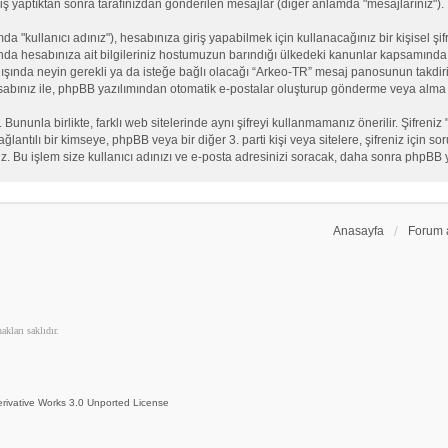
iş yaptıktan sonra tarafınızdan gönderilen mesajlar (diğer anlamda "mesajlarınız").
"kullanıcı adınız"), hesabınıza giriş yapabilmek için kullanacağınız bir kişisel şifre
nda hesabınıza ait bilgileriniz hostumuzun barındığı ülkedeki kanunlar kapsamında 
n dışında neyin gerekli ya da isteğe bağlı olacağı “Arkeo-TR” mesaj panosunun takdiri
sabınız ile, phpBB yazılımından otomatik e-postalar oluşturup gönderme veya alma 
. Bununla birlikte, farklı web sitelerinde aynı şifreyi kullanmamanız önerilir. Şifr
e bağlantılı bir kimseye, phpBB veya bir diğer 3. parti kişi veya sitelere, şifreniz iç
iz. Bu işlem size kullanıcı adınızı ve e-posta adresinizi soracak, daha sonra phpBB yaz
Anasayfa
Forum 
kları saklıdır.
rivative Works 3.0 Unported License