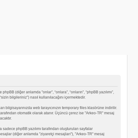
e phpBB (diğer anlamda "onlar”, “onlara”, “onların”, “phpBB yazılımı”,
in bilgileriniz”) nasıl kullanılacağını içermektedir.
rı bilgisayarınızda web tarayıcınızın temporary files klasörüne indirilir.
mı tarafından otomatik olarak atanır. Üçüncü çerez ise "Arkeo-TR" mesaj
acaktır.
a sadece phpBB yazılımı tarafından oluşturulan sayfalar
ği mesajlar (diğer anlamda "ziyaretçi mesajları"), "Arkeo-TR" mesaj