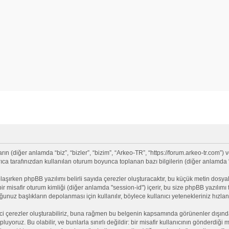
(diğer anlamda “biz”, “bizler”, “bizim”, “Arkeo-TR”, “https://forum.arkeo-tr.com”) v
 tarafınızdan kullanılan oturum boyunca toplanan bazı bilgilerin (diğer anlamda “siz
olaşırken phpBB yazılımı belirli sayıda çerezler oluşturacaktır, bu küçük metin dosyala
e bir misafir oturum kimliği (diğer anlamda "session-id") içerir, bu size phpBB yazılı
nuz başlıkların depolanması için kullanılır, böylece kullanıcı yetenekleriniz hızlan
ci çerezler oluşturabiliriz, buna rağmen bu belgenin kapsamında görünenler dışınd
opluyoruz. Bu olabilir, ve bunlarla sınırlı değildir: bir misafir kullanıcının gönderdi