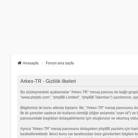
Anasayfa
Forum ana sayfa
Arkeo-TR - Gizlilik ilkeleri
Bu sözleşmedeki açıklamalar “Arkeo-TR” mesaj panosu ile bağlı grupların 
“www.phpbb.com”, “phpBB Limited”, “phpBB Takımları”) yazılımının, ayrıca
Bilgileriniz iki konu altında toplanır. İlki, "Arkeo-TR" mesaj panosunu d
İlk iki çerezler sadece bir kullanıcı kimliği (diğer anlamda "user-id") v
panosundaki başlıkları dolaşabilmeniz için oluşturulur ve okumuş olduğu
Ayrıca "Arkeo-TR" mesaj panosunu dolaşırken phpBB yazılımı için hari
kastedilmektedir. İkinci konu ise tarafınızdan bize gönderilen bilgileri t