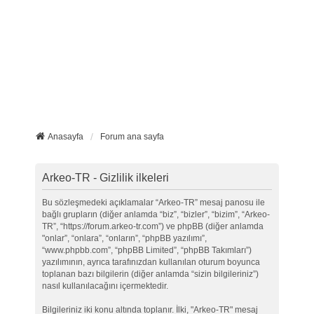
Anasayfa
Forum ana sayfa
Arkeo-TR - Gizlilik ilkeleri
Bu sözleşmedeki açıklamalar “Arkeo-TR” mesaj panosu ile
bağlı grupların (diğer anlamda “biz”, “bizler”, “bizim”, “Arkeo-
TR”, “https://forum.arkeo-tr.com”) ve phpBB (diğer anlamda
"onlar”, “onlara”, “onların”, “phpBB yazılımı”,
“www.phpbb.com”, “phpBB Limited”, “phpBB Takımları”)
yazılımının, ayrıca tarafınızdan kullanılan oturum boyunca
toplanan bazı bilgilerin (diğer anlamda “sizin bilgileriniz”)
nasıl kullanılacağını içermektedir.
Bilgileriniz iki konu altında toplanır. İlki, "Arkeo-TR" mesaj