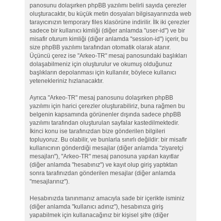
panosunu dolaşırken phpBB yazılımı belirli sayıda çerezler
oluşturacaktır, bu küçük metin dosyaları bilgisayarınızda web
tarayıcınızın temporary files klasörüne indirilir. İlk iki çerezler
sadece bir kullanıcı kimliği (diğer anlamda "user-id") ve bir
misafir oturum kimliği (diğer anlamda "session-id") içerir, bu
size phpBB yazılımı tarafından otomatik olarak atanır.
Üçüncü çerez ise "Arkeo-TR" mesaj panosundaki başlıkları
dolaşabilmeniz için oluşturulur ve okumuş olduğunuz
başlıkların depolanması için kullanılır, böylece kullanıcı
yetenekleriniz hızlanacaktır.
Ayrıca "Arkeo-TR" mesaj panosunu dolaşırken phpBB
yazılımı için harici çerezler oluşturabiliriz, buna rağmen bu
belgenin kapsamında görünenler dışında sadece phpBB
yazılımı tarafından oluşturulan sayfalar kastedilmektedir.
İkinci konu ise tarafınızdan bize gönderilen bilgileri
topluyoruz. Bu olabilir, ve bunlarla sınırlı değildir: bir misafir
kullanıcının gönderdiği mesajlar (diğer anlamda "ziyaretçi
mesajları"), "Arkeo-TR" mesaj panosuna yapılan kayıtlar
(diğer anlamda "hesabınız") ve kayıt olup giriş yaptıktan
sonra tarafınızdan gönderilen mesajlar (diğer anlamda
"mesajlarınız").
Hesabınızda tanınmanız amacıyla sade bir içerikte isminiz
(diğer anlamda "kullanıcı adınız"), hesabınıza giriş
yapabilmek için kullanacağınız bir kişisel şifre (diğer