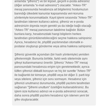
anlamda "şifreniz") ve bir kişisel, geçerli e-posta adresiniz
(diğer anlamda "e-mail adresiniz") olacaktır. "Arkeo-TR"
mesaj panosunda hesabınıza ait bilgileriniz hostumuzun
barındığı ülkedeki kanunlar kapsamında veri-koruma
yöntemiyle korunmaktadır. Kayıt işlemi sırasında "Arkeo-TR"
tarafından istenen kullanıcı adınız, şifreniz ve e-posta
adresinizin dışında neyin gerekli ya da isteğe bağlı olacağı
“Arkeo-TR” mesaj panosunun takdirine bağlıdır. Bütün
bunlara karşı, hesabınızdaki hangi bilgilerin herkes
tarafından görüntülenebileceğini seçme hakkına sahipsiniz.
Ayrıca, hesabınız ile, phpBB yazılımından otomatik e-
postalar oluşturup gönderme veya alma hakkına sahipsiniz.
Şifreniz güvenlik açısından (bir hash yöntemiyle) yeniden
şifrelenmiştir. Bununla birlikte, farklı web sitelerinde aynı
şifreyi kullanmamanız önerilir. Şifreniz "Arkeo-TR" mesaj
panosundaki hesabınıza erişim için gerekmektedir, ayrıca
lütfen şifrenizi dikkatli koruyun ve hiç bir surette "Arkeo-TR"
ile bağlantılı bir kimseye, phpBB veya bir diğer 3. parti kişi
veya sitelere, şifreniz için soru sormayın. Hesabınız için
şifrenizi unutmanız durumunda, phpBB yazılımı tarafından
sağlanan "Şifremi unuttum" özelliğini kullanabilirsiniz. Bu
işlem size kullanıcı adınızı ve e-posta adresinizi soracak,
daha sonra phpBB yazılımı hesabınız için istenen yeni bir
şifre oluşturacaktır.