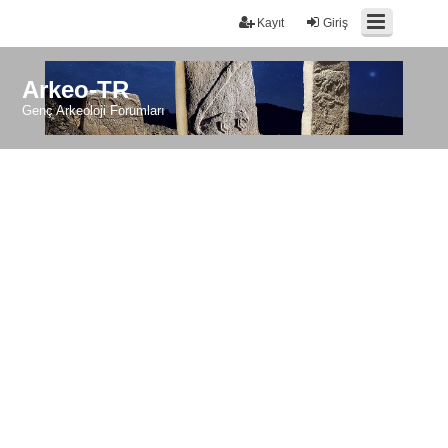
Kayıt
Giriş
Arkeo-TR
Genç Arkeoloji Forumları