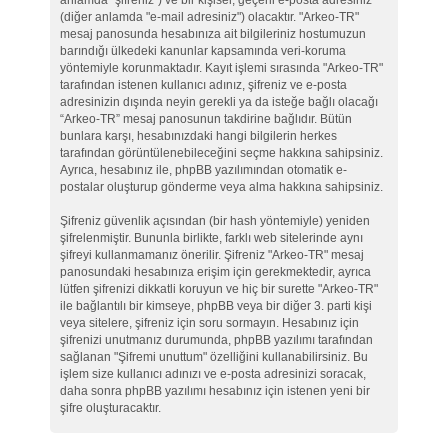
anlamda "şifreniz") ve bir kişisel, geçerli e-posta adresiniz
(diğer anlamda "e-mail adresiniz") olacaktır. "Arkeo-TR"
mesaj panosunda hesabınıza ait bilgileriniz hostumuzun
barındığı ülkedeki kanunlar kapsamında veri-koruma
yöntemiyle korunmaktadır. Kayıt işlemi sırasında "Arkeo-TR"
tarafından istenen kullanıcı adınız, şifreniz ve e-posta
adresinizin dışında neyin gerekli ya da isteğe bağlı olacağı
“Arkeo-TR” mesaj panosunun takdirine bağlıdır. Bütün
bunlara karşı, hesabınızdaki hangi bilgilerin herkes
tarafından görüntülenebileceğini seçme hakkına sahipsiniz.
Ayrıca, hesabınız ile, phpBB yazılımından otomatik e-
postalar oluşturup gönderme veya alma hakkına sahipsiniz.
Şifreniz güvenlik açısından (bir hash yöntemiyle) yeniden
şifrelenmiştir. Bununla birlikte, farklı web sitelerinde aynı
şifreyi kullanmamanız önerilir. Şifreniz "Arkeo-TR" mesaj
panosundaki hesabınıza erişim için gerekmektedir, ayrıca
lütfen şifrenizi dikkatli koruyun ve hiç bir surette "Arkeo-TR"
ile bağlantılı bir kimseye, phpBB veya bir diğer 3. parti kişi
veya sitelere, şifreniz için soru sormayın. Hesabınız için
şifrenizi unutmanız durumunda, phpBB yazılımı tarafından
sağlanan "Şifremi unuttum" özelliğini kullanabilirsiniz. Bu
işlem size kullanıcı adınızı ve e-posta adresinizi soracak,
daha sonra phpBB yazılımı hesabınız için istenen yeni bir
şifre oluşturacaktır.