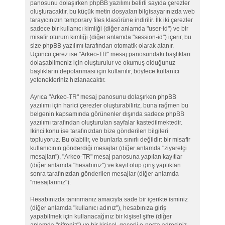
panosunu dolaşırken phpBB yazılımı belirli sayıda çerezler
oluşturacaktır, bu küçük metin dosyaları bilgisayarınızda web
tarayıcınızın temporary files klasörüne indirilir. İlk iki çerezler
sadece bir kullanıcı kimliği (diğer anlamda "user-id") ve bir
misafir oturum kimliği (diğer anlamda "session-id") içerir, bu
size phpBB yazılımı tarafından otomatik olarak atanır.
Üçüncü çerez ise "Arkeo-TR" mesaj panosundaki başlıkları
dolaşabilmeniz için oluşturulur ve okumuş olduğunuz
başlıkların depolanması için kullanılır, böylece kullanıcı
yetenekleriniz hızlanacaktır.
Ayrıca "Arkeo-TR" mesaj panosunu dolaşırken phpBB
yazılımı için harici çerezler oluşturabiliriz, buna rağmen bu
belgenin kapsamında görünenler dışında sadece phpBB
yazılımı tarafından oluşturulan sayfalar kastedilmektedir.
İkinci konu ise tarafınızdan bize gönderilen bilgileri
topluyoruz. Bu olabilir, ve bunlarla sınırlı değildir: bir misafir
kullanıcının gönderdiği mesajlar (diğer anlamda "ziyaretçi
mesajları"), "Arkeo-TR" mesaj panosuna yapılan kayıtlar
(diğer anlamda "hesabınız") ve kayıt olup giriş yaptıktan
sonra tarafınızdan gönderilen mesajlar (diğer anlamda
"mesajlarınız").
Hesabınızda tanınmanız amacıyla sade bir içerikte isminiz
(diğer anlamda "kullanıcı adınız"), hesabınıza giriş
yapabilmek için kullanacağınız bir kişisel şifre (diğer