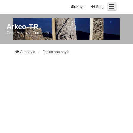
Kayıt
Giriş
Arkeo-TR
Genç Arkeoloji Forumları
Anasayfa
Forum ana sayfa