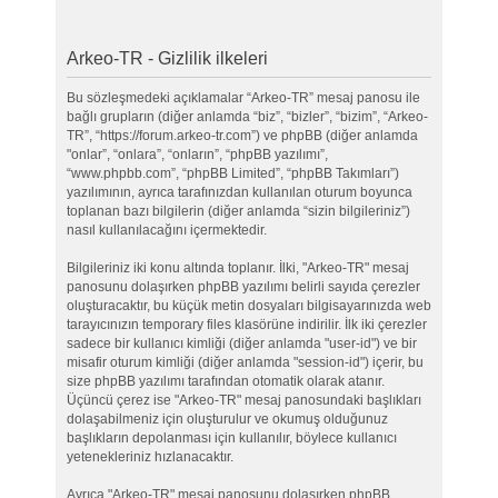
Arkeo-TR - Gizlilik ilkeleri
Bu sözleşmedeki açıklamalar “Arkeo-TR” mesaj panosu ile
bağlı grupların (diğer anlamda “biz”, “bizler”, “bizim”, “Arkeo-
TR”, “https://forum.arkeo-tr.com”) ve phpBB (diğer anlamda
"onlar”, “onlara”, “onların”, “phpBB yazılımı”,
“www.phpbb.com”, “phpBB Limited”, “phpBB Takımları”)
yazılımının, ayrıca tarafınızdan kullanılan oturum boyunca
toplanan bazı bilgilerin (diğer anlamda “sizin bilgileriniz”)
nasıl kullanılacağını içermektedir.
Bilgileriniz iki konu altında toplanır. İlki, "Arkeo-TR" mesaj
panosunu dolaşırken phpBB yazılımı belirli sayıda çerezler
oluşturacaktır, bu küçük metin dosyaları bilgisayarınızda web
tarayıcınızın temporary files klasörüne indirilir. İlk iki çerezler
sadece bir kullanıcı kimliği (diğer anlamda "user-id") ve bir
misafir oturum kimliği (diğer anlamda "session-id") içerir, bu
size phpBB yazılımı tarafından otomatik olarak atanır.
Üçüncü çerez ise "Arkeo-TR" mesaj panosundaki başlıkları
dolaşabilmeniz için oluşturulur ve okumuş olduğunuz
başlıkların depolanması için kullanılır, böylece kullanıcı
yetenekleriniz hızlanacaktır.
Ayrıca "Arkeo-TR" mesaj panosunu dolaşırken phpBB