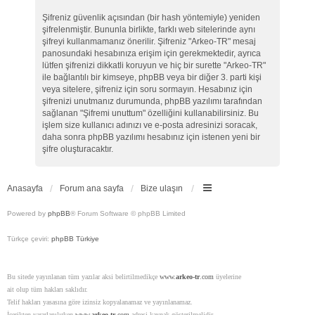
Şifreniz güvenlik açısından (bir hash yöntemiyle) yeniden
şifrelenmiştir. Bununla birlikte, farklı web sitelerinde aynı
şifreyi kullanmamanız önerilir. Şifreniz "Arkeo-TR" mesaj
panosundaki hesabınıza erişim için gerekmektedir, ayrıca
lütfen şifrenizi dikkatli koruyun ve hiç bir surette "Arkeo-TR"
ile bağlantılı bir kimseye, phpBB veya bir diğer 3. parti kişi
veya sitelere, şifreniz için soru sormayın. Hesabınız için
şifrenizi unutmanız durumunda, phpBB yazılımı tarafından
sağlanan "Şifremi unuttum" özelliğini kullanabilirsiniz. Bu
işlem size kullanıcı adınızı ve e-posta adresinizi soracak,
daha sonra phpBB yazılımı hesabınız için istenen yeni bir
şifre oluşturacaktır.
Anasayfa
Forum ana sayfa
Bize ulaşın
Powered by
phpBB
® Forum Software © phpBB Limited
Türkçe çeviri:
phpBB Türkiye
Bu sitede yayınlanan tüm yazılar aksi belirtilmedikçe
www.
arkeo-tr
.com
üyelerine
ait olup tüm hakları saklıdır.
Telif hakları yasasına göre izinsiz kopyalanamaz ve yayınlanamaz.
İçerikten yararlanılırken
www.
arkeo-tr
.com
adresi kaynak gösterilmelidir.