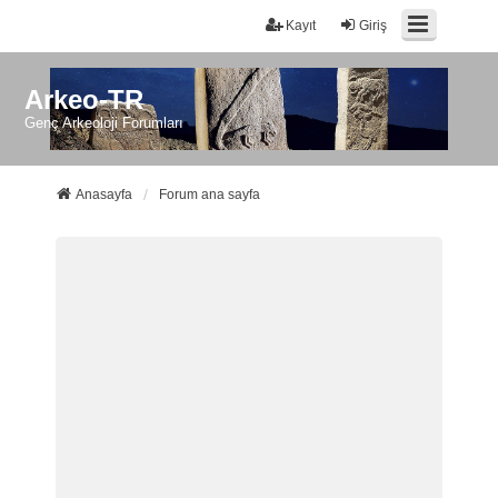
Kayıt
Giriş
Arkeo-TR
Genç Arkeoloji Forumları
Anasayfa
Forum ana sayfa