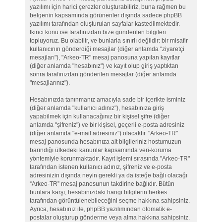
yazılımı için harici çerezler oluşturabiliriz, buna rağmen bu
belgenin kapsamında görünenler dışında sadece phpBB
yazılımı tarafından oluşturulan sayfalar kastedilmektedir.
İkinci konu ise tarafınızdan bize gönderilen bilgileri
topluyoruz. Bu olabilir, ve bunlarla sınırlı değildir: bir misafir
kullanıcının gönderdiği mesajlar (diğer anlamda "ziyaretçi
mesajları"), "Arkeo-TR" mesaj panosuna yapılan kayıtlar
(diğer anlamda "hesabınız") ve kayıt olup giriş yaptıktan
sonra tarafınızdan gönderilen mesajlar (diğer anlamda
"mesajlarınız").
Hesabınızda tanınmanız amacıyla sade bir içerikte isminiz
(diğer anlamda "kullanıcı adınız"), hesabınıza giriş
yapabilmek için kullanacağınız bir kişisel şifre (diğer
anlamda "şifreniz") ve bir kişisel, geçerli e-posta adresiniz
(diğer anlamda "e-mail adresiniz") olacaktır. "Arkeo-TR"
mesaj panosunda hesabınıza ait bilgileriniz hostumuzun
barındığı ülkedeki kanunlar kapsamında veri-koruma
yöntemiyle korunmaktadır. Kayıt işlemi sırasında "Arkeo-TR"
tarafından istenen kullanıcı adınız, şifreniz ve e-posta
adresinizin dışında neyin gerekli ya da isteğe bağlı olacağı
“Arkeo-TR” mesaj panosunun takdirine bağlıdır. Bütün
bunlara karşı, hesabınızdaki hangi bilgilerin herkes
tarafından görüntülenebileceğini seçme hakkına sahipsiniz.
Ayrıca, hesabınız ile, phpBB yazılımından otomatik e-
postalar oluşturup gönderme veya alma hakkına sahipsiniz.