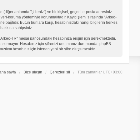
 (diğer anlamda "şifreniz") ve bir kişisel, geçerli e-posta adresiniz
veri-koruma yöntemiyle korunmaktadır. Kayıt işlemi sırasında "Arkeo-
ne bağlıdır. Bütün bunlara karşı, hesabınızdaki hangi bilgilerin herkes
hakkına sahipsiniz.
eniz "Arkeo-TR" mesaj panosundaki hesabınıza erişim için gerekmektedir,
in soru sormayın. Hesabınız için şifrenizi unutmanız durumunda, phpBB
ılımı hesabınız için istenen yeni bir şifre oluşturacaktır.
ana sayfa
Bize ulaşın
Çerezleri sil
Tüm zamanlar
UTC+03:00