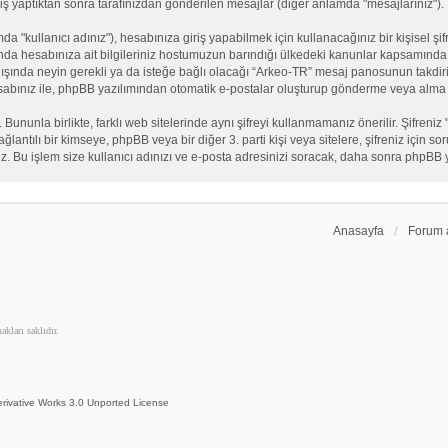
iş yaptıktan sonra tarafınızdan gönderilen mesajlar (diğer anlamda "mesajlarınız").
"kullanıcı adınız"), hesabınıza giriş yapabilmek için kullanacağınız bir kişisel şifre
nda hesabınıza ait bilgileriniz hostumuzun barındığı ülkedeki kanunlar kapsamında 
n dışında neyin gerekli ya da isteğe bağlı olacağı “Arkeo-TR” mesaj panosunun takdiri
sabınız ile, phpBB yazılımından otomatik e-postalar oluşturup gönderme veya alma 
. Bununla birlikte, farklı web sitelerinde aynı şifreyi kullanmamanız önerilir. Şifr
e bağlantılı bir kimseye, phpBB veya bir diğer 3. parti kişi veya sitelere, şifreniz iç
iz. Bu işlem size kullanıcı adınızı ve e-posta adresinizi soracak, daha sonra phpBB yaz
Anasayfa
Forum 
kları saklıdır.
rivative Works 3.0 Unported License