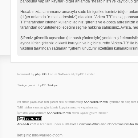
panosuna yapılan kayıtlar (diğer anlamda "hesabınız") ve kayıt olup gir
Hesabınızda tanınmanız amacıyla sade bir içerikte isminiz (diğer anlamda 
(diğer anlamda "e-mail adresiniz") olacaktır. "Arkeo-TR" mesaj panosu
TR" tarafından istenen kullanıcı adınız, şifreniz ve e-posta adresinizi
tarafından görüntülenebileceğini seçme hakkına sahipsiniz. Ayrıca, he
Şifreniz güvenlik açısından (bir hash yöntemiyle) yeniden şifrelenmiştir
ayrıca lütfen şifrenizi dikkatli koruyun ve hiç bir surette "Arkeo-TR" il
yazılımı tarafından sağlanan "Şifremi unuttum" özelliğini kullanabilirsin
Powered by
phpBB
® Forum Software © phpBB Limited
Türkçe çeviri:
phpBB Türkiye
Bu sitede yayınlanan tüm yazılar aksi belirtilmedikçe
www.
arkeo-tr
.com
üyelerine ait olup tüm ha
Telif hakları yasasına göre izinsiz kopyalanamaz ve yayınlanamaz.
İçerikten yararlanılırken
www.
arkeo-tr
.com
adresi kaynak gösterilmelidir.
Arkeo-tr
.com
is licensed under a
Creative Commons Attribution-Noncommercial-No De
İletişim:
info@arkeo-tr.com