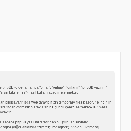
e phpBB (diğer anlamda "onlar”, “onlara”, “onların”, “phpBB yazılımı”,
in bilgileriniz”) nasıl kullanılacağını içermektedir.
rı bilgisayarınızda web tarayıcınızın temporary files klasörüne indirilir.
mı tarafından otomatik olarak atanır. Üçüncü çerez ise "Arkeo-TR" mesaj
acaktır.
a sadece phpBB yazılımı tarafından oluşturulan sayfalar
ği mesajlar (diğer anlamda "ziyaretçi mesajları"), "Arkeo-TR" mesaj