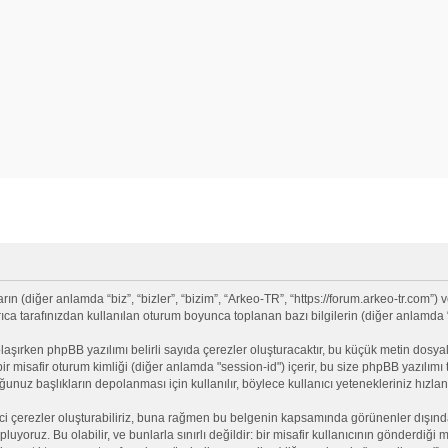
(diğer anlamda “biz”, “bizler”, “bizim”, “Arkeo-TR”, “https://forum.arkeo-tr.com”) v
 tarafınızdan kullanılan oturum boyunca toplanan bazı bilgilerin (diğer anlamda “siz
olaşırken phpBB yazılımı belirli sayıda çerezler oluşturacaktır, bu küçük metin dosyala
e bir misafir oturum kimliği (diğer anlamda "session-id") içerir, bu size phpBB yazılı
nuz başlıkların depolanması için kullanılır, böylece kullanıcı yetenekleriniz hızlan
ci çerezler oluşturabiliriz, buna rağmen bu belgenin kapsamında görünenler dışınd
opluyoruz. Bu olabilir, ve bunlarla sınırlı değildir: bir misafir kullanıcının gönderdi