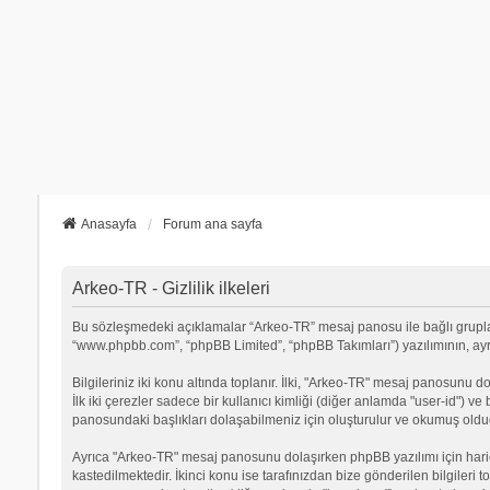
Anasayfa
Forum ana sayfa
Arkeo-TR - Gizlilik ilkeleri
Bu sözleşmedeki açıklamalar “Arkeo-TR” mesaj panosu ile bağlı grupların 
“www.phpbb.com”, “phpBB Limited”, “phpBB Takımları”) yazılımının, ayrıca
Bilgileriniz iki konu altında toplanır. İlki, "Arkeo-TR" mesaj panosunu d
İlk iki çerezler sadece bir kullanıcı kimliği (diğer anlamda "user-id") v
panosundaki başlıkları dolaşabilmeniz için oluşturulur ve okumuş olduğu
Ayrıca "Arkeo-TR" mesaj panosunu dolaşırken phpBB yazılımı için hari
kastedilmektedir. İkinci konu ise tarafınızdan bize gönderilen bilgileri t