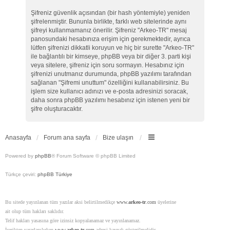
Şifreniz güvenlik açısından (bir hash yöntemiyle) yeniden
şifrelenmiştir. Bununla birlikte, farklı web sitelerinde aynı
şifreyi kullanmamanız önerilir. Şifreniz "Arkeo-TR" mesaj
panosundaki hesabınıza erişim için gerekmektedir, ayrıca
lütfen şifrenizi dikkatli koruyun ve hiç bir surette "Arkeo-TR"
ile bağlantılı bir kimseye, phpBB veya bir diğer 3. parti kişi
veya sitelere, şifreniz için soru sormayın. Hesabınız için
şifrenizi unutmanız durumunda, phpBB yazılımı tarafından
sağlanan "Şifremi unuttum" özelliğini kullanabilirsiniz. Bu
işlem size kullanıcı adınızı ve e-posta adresinizi soracak,
daha sonra phpBB yazılımı hesabınız için istenen yeni bir
şifre oluşturacaktır.
Anasayfa
Forum ana sayfa
Bize ulaşın
Powered by
phpBB
® Forum Software © phpBB Limited
Türkçe çeviri:
phpBB Türkiye
Bu sitede yayınlanan tüm yazılar aksi belirtilmedikçe
www.
arkeo-tr
.com
üyelerine
ait olup tüm hakları saklıdır.
Telif hakları yasasına göre izinsiz kopyalanamaz ve yayınlanamaz.
İçerikten yararlanılırken
www.
arkeo-tr
.com
adresi kaynak gösterilmelidir.