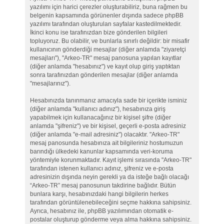
yazılımı için harici çerezler oluşturabiliriz, buna rağmen bu
belgenin kapsamında görünenler dışında sadece phpBB
yazılımı tarafından oluşturulan sayfalar kastedilmektedir.
İkinci konu ise tarafınızdan bize gönderilen bilgileri
topluyoruz. Bu olabilir, ve bunlarla sınırlı değildir: bir misafir
kullanıcının gönderdiği mesajlar (diğer anlamda "ziyaretçi
mesajları"), "Arkeo-TR" mesaj panosuna yapılan kayıtlar
(diğer anlamda "hesabınız") ve kayıt olup giriş yaptıktan
sonra tarafınızdan gönderilen mesajlar (diğer anlamda
"mesajlarınız").
Hesabınızda tanınmanız amacıyla sade bir içerikte isminiz
(diğer anlamda "kullanıcı adınız"), hesabınıza giriş
yapabilmek için kullanacağınız bir kişisel şifre (diğer
anlamda "şifreniz") ve bir kişisel, geçerli e-posta adresiniz
(diğer anlamda "e-mail adresiniz") olacaktır. "Arkeo-TR"
mesaj panosunda hesabınıza ait bilgileriniz hostumuzun
barındığı ülkedeki kanunlar kapsamında veri-koruma
yöntemiyle korunmaktadır. Kayıt işlemi sırasında "Arkeo-TR"
tarafından istenen kullanıcı adınız, şifreniz ve e-posta
adresinizin dışında neyin gerekli ya da isteğe bağlı olacağı
“Arkeo-TR” mesaj panosunun takdirine bağlıdır. Bütün
bunlara karşı, hesabınızdaki hangi bilgilerin herkes
tarafından görüntülenebileceğini seçme hakkına sahipsiniz.
Ayrıca, hesabınız ile, phpBB yazılımından otomatik e-
postalar oluşturup gönderme veya alma hakkına sahipsiniz.