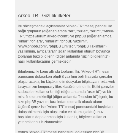
Arkeo-TR - Gizlilik ilkeleri
Bu sözleşmedeki açıklamalar “Arkeo-TR” mesaj panosu ile
bağlı grupların (diğer anlamda “biz”, “bizler”, “bizim”, “Arkeo-
TR”, “https://forum.arkeo-tr.com”) ve phpBB (diğer anlamda
"onlar”, “onlara”, “onların”, “phpBB yazılımı”,
“www.phpbb.com”, “phpBB Limited”, “phpBB Takımları”)
yazılımının, ayrıca tarafınızdan kullanılan oturum boyunca
toplanan bazı bilgilerin (diğer anlamda “sizin bilgileriniz”)
nasıl kullanılacağını içermektedir.
Bilgileriniz iki konu altında toplanır. İlki, "Arkeo-TR" mesaj
panosunu dolaşırken phpBB yazılımı belirli sayıda çerezler
oluşturacaktır, bu küçük metin dosyaları bilgisayarınızda web
tarayıcınızın temporary files klasörüne indirilir. İlk iki çerezler
sadece bir kullanıcı kimliği (diğer anlamda "user-id") ve bir
misafir oturum kimliği (diğer anlamda "session-id") içerir, bu
size phpBB yazılımı tarafından otomatik olarak atanır.
Üçüncü çerez ise "Arkeo-TR" mesaj panosundaki başlıkları
dolaşabilmeniz için oluşturulur ve okumuş olduğunuz
başlıkların depolanması için kullanılır, böylece kullanıcı
yetenekleriniz hızlanacaktır.
Ayrıca "Arkeo-TR" mesaj panosunu dolaşırken phpBB