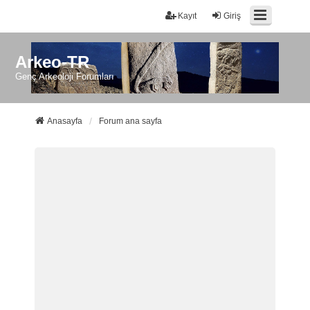
Kayıt
Giriş
Arkeo-TR
Genç Arkeoloji Forumları
Anasayfa
Forum ana sayfa