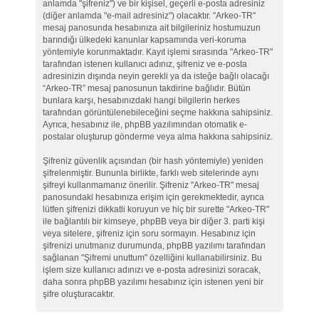
anlamda "şifreniz") ve bir kişisel, geçerli e-posta adresiniz
(diğer anlamda "e-mail adresiniz") olacaktır. "Arkeo-TR"
mesaj panosunda hesabınıza ait bilgileriniz hostumuzun
barındığı ülkedeki kanunlar kapsamında veri-koruma
yöntemiyle korunmaktadır. Kayıt işlemi sırasında "Arkeo-TR"
tarafından istenen kullanıcı adınız, şifreniz ve e-posta
adresinizin dışında neyin gerekli ya da isteğe bağlı olacağı
“Arkeo-TR” mesaj panosunun takdirine bağlıdır. Bütün
bunlara karşı, hesabınızdaki hangi bilgilerin herkes
tarafından görüntülenebileceğini seçme hakkına sahipsiniz.
Ayrıca, hesabınız ile, phpBB yazılımından otomatik e-
postalar oluşturup gönderme veya alma hakkına sahipsiniz.
Şifreniz güvenlik açısından (bir hash yöntemiyle) yeniden
şifrelenmiştir. Bununla birlikte, farklı web sitelerinde aynı
şifreyi kullanmamanız önerilir. Şifreniz "Arkeo-TR" mesaj
panosundaki hesabınıza erişim için gerekmektedir, ayrıca
lütfen şifrenizi dikkatli koruyun ve hiç bir surette "Arkeo-TR"
ile bağlantılı bir kimseye, phpBB veya bir diğer 3. parti kişi
veya sitelere, şifreniz için soru sormayın. Hesabınız için
şifrenizi unutmanız durumunda, phpBB yazılımı tarafından
sağlanan "Şifremi unuttum" özelliğini kullanabilirsiniz. Bu
işlem size kullanıcı adınızı ve e-posta adresinizi soracak,
daha sonra phpBB yazılımı hesabınız için istenen yeni bir
şifre oluşturacaktır.